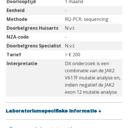
Doorlooptijd
1 maand
Eenheid
-
Methode
RQ-PCR, sequencing
Doorbelgrens Huisarts
N.v.t.
NZA-code
-
Doorbelgrens Specialist
N.v.t.
Tarief
> € 200
Interpretatie
Dit onderzoek is een
combinatie van de JAK2
V617F mutatie analyse en,
indien negatief de JAK2
exon 12 mutatie analyse.
Laboratoriumspecifieke informatie
+