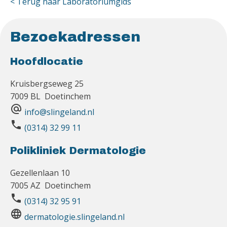
< Terug naar Laboratoriumgids
Bezoekadressen
Hoofdlocatie
Kruisbergseweg 25
7009 BL Doetinchem
alternate_email
info@slingeland.nl
phone
(0314) 32 99 11
Polikliniek Dermatologie
Gezellenlaan 10
7005 AZ Doetinchem
phone
(0314) 32 95 91
language
dermatologie.slingeland.nl