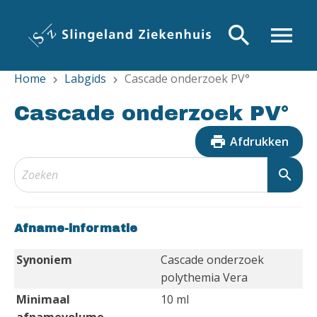
Overslaan
en
search
menu
naar
de
Home
Labgids
Cascade onderzoek PV°
inhoud
chevron_right
chevron_right
gaan
Cascade onderzoek PV°
print
Afdrukken
search
Afname-informatie
Synoniem
Cascade onderzoek
polythemia Vera
Minimaal
10 ml