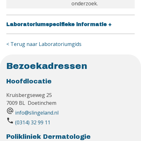
onderzoek.
Laboratoriumspecifieke informatie
+
< Terug naar Laboratoriumgids
Bezoekadressen
Hoofdlocatie
Kruisbergseweg 25
7009 BL Doetinchem
alternate_email
info@slingeland.nl
phone
(0314) 32 99 11
Polikliniek Dermatologie