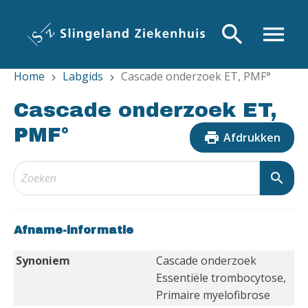
Overslaan
en
search
menu
naar
de
Home
Labgids
Cascade onderzoek ET, PMF°
inhoud
chevron_right
chevron_right
gaan
Cascade onderzoek ET,
PMF°
print
Afdrukken
search
Afname-informatie
Synoniem
Cascade onderzoek
Essentiële trombocytose,
Primaire myelofibrose