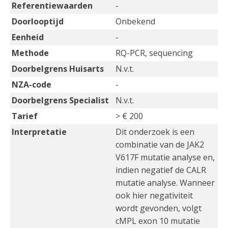
Referentiewaarden
-
Doorlooptijd
Onbekend
Eenheid
-
Methode
RQ-PCR, sequencing
Doorbelgrens Huisarts
N.v.t.
NZA-code
-
Doorbelgrens Specialist
N.v.t.
Tarief
> € 200
Interpretatie
Dit onderzoek is een
combinatie van de JAK2
V617F mutatie analyse en,
indien negatief de CALR
mutatie analyse. Wanneer
ook hier negativiteit
wordt gevonden, volgt
cMPL exon 10 mutatie