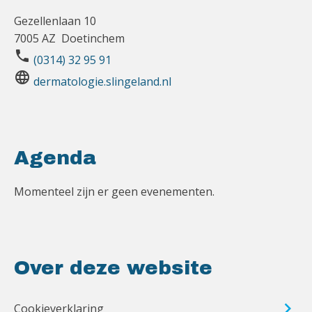
Gezellenlaan 10
7005 AZ Doetinchem
phone
(0314) 32 95 91
language
dermatologie.slingeland.nl
Agenda
Momenteel zijn er geen evenementen.
Over deze website
Cookieverklaring