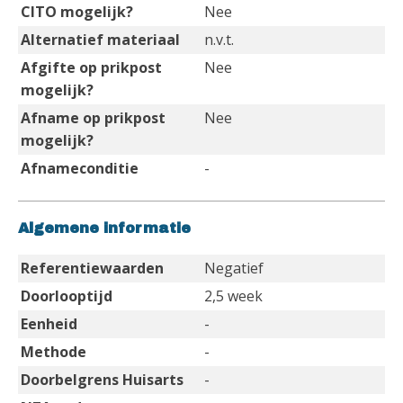
CITO mogelijk?
Nee
Alternatief materiaal
n.v.t.
Afgifte op prikpost
Nee
mogelijk?
Afname op prikpost
Nee
mogelijk?
Afnameconditie
-
Algemene informatie
Referentiewaarden
Negatief
Doorlooptijd
2,5 week
Eenheid
-
Methode
-
Doorbelgrens Huisarts
-