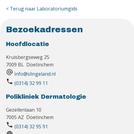
< Terug naar Laboratoriumgids
Bezoekadressen
Hoofdlocatie
Kruisbergseweg 25
7009 BL Doetinchem
alternate_email
info@slingeland.nl
phone
(0314) 32 99 11
Polikliniek Dermatologie
Gezellenlaan 10
7005 AZ Doetinchem
phone
(0314) 32 95 91