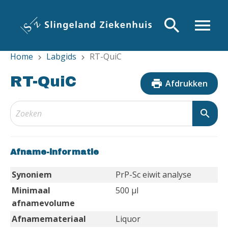
Overslaan
en
search
menu
naar
de
Home
Labgids
RT-QuiC
inhoud
chevron_right
chevron_right
gaan
RT-QuiC
print
Afdrukken
search
Afname-informatie
Synoniem
PrP-Sc eiwit analyse
Minimaal
500 µl
afnamevolume
Afnamemateriaal
Liquor