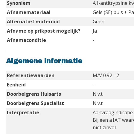
Synoniem
A1-antitrypsine kw
Afnamemateriaal
Gele (SE) buis + P
Alternatief materiaal
Geen
Afname op prikpost mogelijk?
Ja
Afnameconditie
-
Algemene informatie
Referentiewaarden
M/V 0.92 - 2
Eenheid
-
Doorbelgrens Huisarts
N.v.t.
Doorbelgrens Specialist
N.v.t.
Interpretatie
Aanvraagindicatie:
Bij een a1AT waard
niet zinvol.