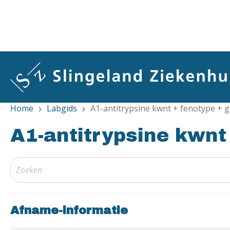
Overslaan
en
naar
de
inhoud
gaan
Home
Labgids
A1-antitrypsine kwnt + fenotype + 
chevron_right
chevron_right
A1-antitrypsine kwnt
Afname-informatie