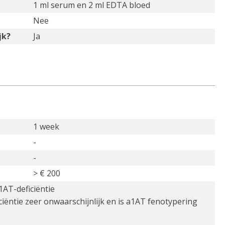
1 ml serum en 2 ml EDTA bloed
Nee
jk?
Ja
1 week
-
-
> € 200
1AT-deficiëntie
ciëntie zeer onwaarschijnlijk en is a1AT fenotypering