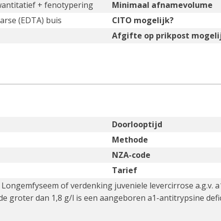
antitatief + fenotypering
Minimaal afnamevolume
aarse (EDTA) buis
CITO mogelijk?
Afgifte op prikpost mogeli
Doorlooptijd
Methode
NZA-code
Tarief
 Longemfyseem of verdenking juveniele levercirrose a.g.v. a
e groter dan 1,8 g/l is een aangeboren a1-antitrypsine defi