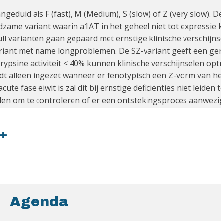
geduid als F (fast), M (Medium), S (slow) of Z (very slow).
zame variant waarin a1AT in het geheel niet tot expressie k
ull varianten gaan gepaard met ernstige klinische verschijn
riant met name longproblemen. De SZ-variant geeft een g
itrypsine activiteit < 40% kunnen klinische verschijnselen opt
t alleen ingezet wanneer er fenotypisch een Z-vorm van het
ute fase eiwit is zal dit bij ernstige deficiënties niet lei
n om te controleren of er een ontstekingsproces aanwezig 
+
Agenda