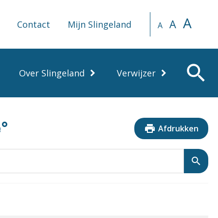
A
A
Contact
Mijn Slingeland
A
search
Over Slingeland
Verwijzer
°
print
Afdrukken
search