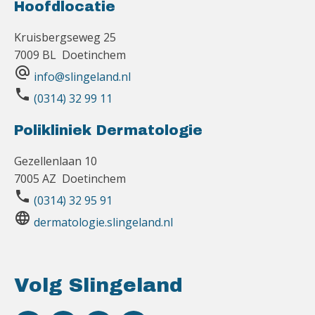
Hoofdlocatie
Kruisbergseweg 25
7009 BL Doetinchem
alternate_email
info@slingeland.nl
phone
(0314) 32 99 11
Polikliniek Dermatologie
Gezellenlaan 10
7005 AZ Doetinchem
phone
(0314) 32 95 91
language
dermatologie.slingeland.nl
Volg Slingeland