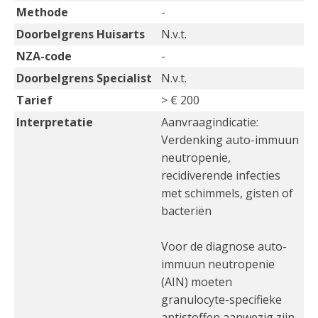
Methode
-
Doorbelgrens Huisarts
N.v.t.
NZA-code
-
Doorbelgrens Specialist
N.v.t.
Tarief
> € 200
Interpretatie
Aanvraagindicatie:
Verdenking auto-immuun
neutropenie,
recidiverende infecties
met schimmels, gisten of
bacteriën
Voor de diagnose auto-
immuun neutropenie
(AIN) moeten
granulocyte-specifieke
antistoffen aanwezig zijn.