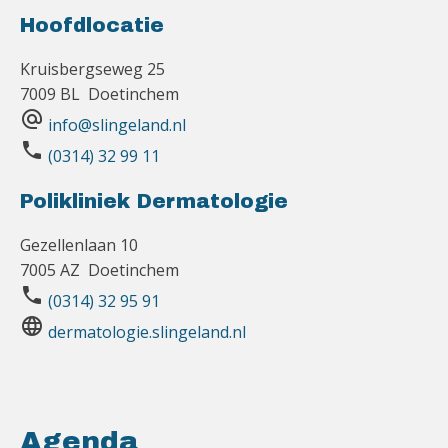
Hoofdlocatie
Kruisbergseweg 25
7009 BL Doetinchem
alternate_email
info@slingeland.nl
phone
(0314) 32 99 11
Polikliniek Dermatologie
Gezellenlaan 10
7005 AZ Doetinchem
phone
(0314) 32 95 91
language
dermatologie.slingeland.nl
Agenda