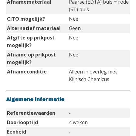
Afnamemateriaal
Paarse (EDTA) buis + rode
(ST) buis
CITO mogelijk?
Nee
Alternatief materiaal
Geen
Afgifte op prikpost
Nee
mogelijk?
Afname op prikpost
Nee
mogelijk?
Afnameconditie
Alleen in overleg met
Klinisch Chemicus
Algemene informatie
Referentiewaarden
-
Doorlooptijd
4 weken
Eenheid
-