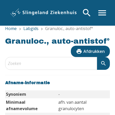
Overslaan
en
search
menu
naar
de
Home
Labgids
Granuloc., auto-antistof°
inhoud
chevron_right
chevron_right
gaan
Granuloc., auto-antistof°
print
Afdrukken
search
Afname-informatie
Synoniem
-
Minimaal
afh. van aantal
afnamevolume
granulocyten