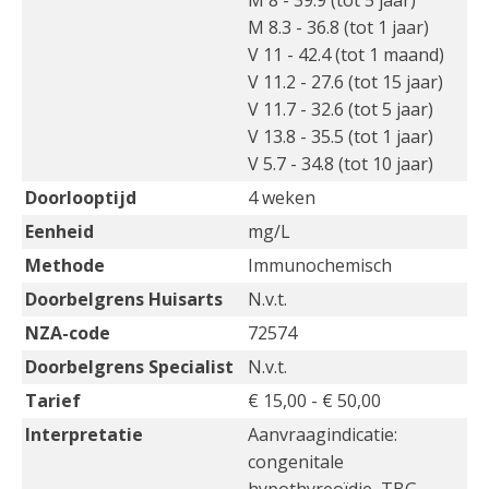
M 8 - 39.9 (tot 5 jaar)
M 8.3 - 36.8 (tot 1 jaar)
V 11 - 42.4 (tot 1 maand)
V 11.2 - 27.6 (tot 15 jaar)
V 11.7 - 32.6 (tot 5 jaar)
V 13.8 - 35.5 (tot 1 jaar)
V 5.7 - 34.8 (tot 10 jaar)
Doorlooptijd
4 weken
Eenheid
mg/L
Methode
Immunochemisch
Doorbelgrens Huisarts
N.v.t.
NZA-code
72574
Doorbelgrens Specialist
N.v.t.
Tarief
€ 15,00 - € 50,00
Interpretatie
Aanvraagindicatie:
congenitale