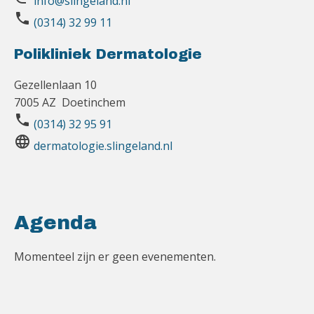
info@slingeland.nl
phone
(0314) 32 99 11
Polikliniek Dermatologie
Gezellenlaan 10
7005 AZ Doetinchem
phone
(0314) 32 95 91
language
dermatologie.slingeland.nl
Agenda
Momenteel zijn er geen evenementen.