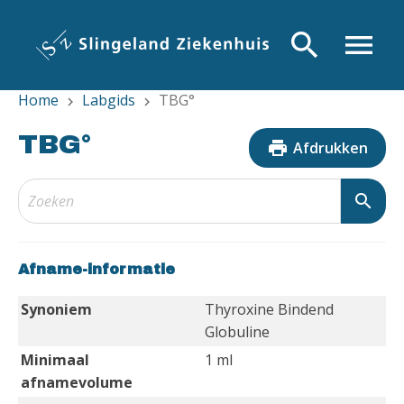
Overslaan
en
search
menu
naar
de
Home
Labgids
TBG°
inhoud
chevron_right
chevron_right
gaan
TBG°
print
Afdrukken
search
Afname-informatie
Synoniem
Thyroxine Bindend
Globuline
Minimaal
1 ml
afnamevolume