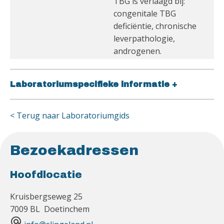
TBG is verlaagd bij:
congenitale TBG
deficiëntie, chronische
leverpathologie,
androgenen.
Laboratoriumspecifieke informatie
+
< Terug naar Laboratoriumgids
Bezoekadressen
Hoofdlocatie
Kruisbergseweg 25
7009 BL Doetinchem
alternate_email