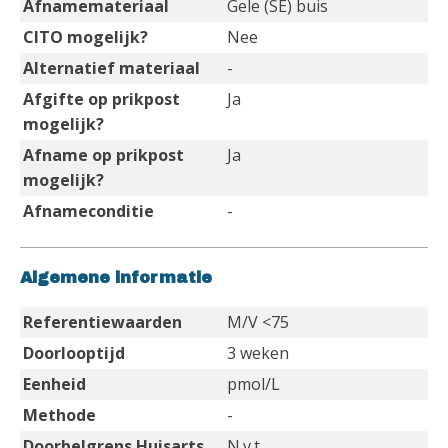
Afnamemateriaal
Gele (SE) buis
CITO mogelijk?
Nee
Alternatief materiaal
-
Afgifte op prikpost
Ja
mogelijk?
Afname op prikpost
Ja
mogelijk?
Afnameconditie
-
Algemene informatie
Referentiewaarden
M/V <75
Doorlooptijd
3 weken
Eenheid
pmol/L
Methode
-
Doorbelgrens Huisarts
N.v.t.