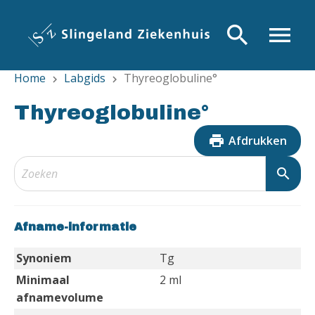
Overslaan
en
search
menu
naar
de
Home
Labgids
Thyreoglobuline°
inhoud
chevron_right
chevron_right
gaan
Thyreoglobuline°
print
Afdrukken
search
Afname-informatie
Synoniem
Tg
Minimaal
2 ml
afnamevolume