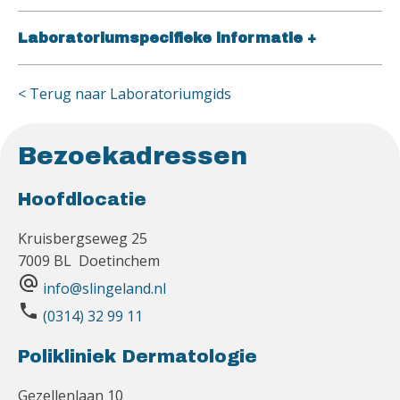
Laboratoriumspecifieke informatie
+
< Terug naar Laboratoriumgids
Bezoekadressen
Hoofdlocatie
Kruisbergseweg 25
7009 BL Doetinchem
alternate_email
info@slingeland.nl
phone
(0314) 32 99 11
Polikliniek Dermatologie
Gezellenlaan 10