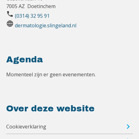
7005 AZ Doetinchem
phone
(0314) 32 95 91
language
dermatologie.slingeland.nl
Agenda
Momenteel zijn er geen evenementen.
Over deze website
Cookieverklaring