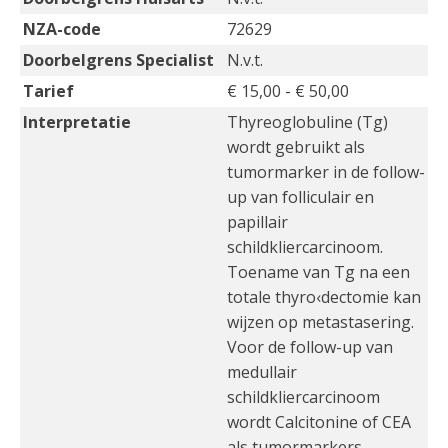
NZA-code
72629
Doorbelgrens Specialist
N.v.t.
Tarief
€ 15,00 - € 50,00
Interpretatie
Thyreoglobuline (Tg)
wordt gebruikt als
tumormarker in de follow-
up van folliculair en
papillair
schildkliercarcinoom.
Toename van Tg na een
totale thyro‹dectomie kan
wijzen op metastasering.
Voor de follow-up van
medullair
schildkliercarcinoom
wordt Calcitonine of CEA
als tumormarkers