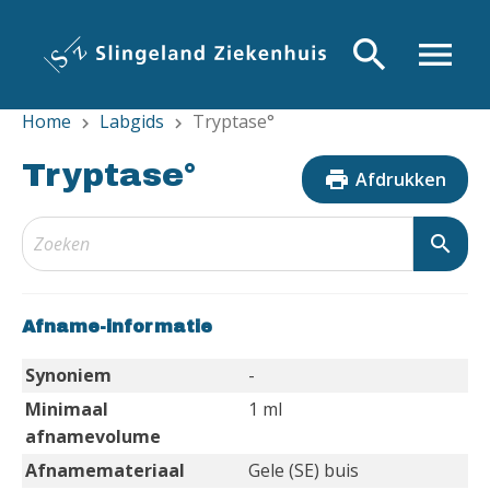
Overslaan
en
search
menu
naar
de
Home
Labgids
Tryptase°
inhoud
chevron_right
chevron_right
gaan
Tryptase°
print
Afdrukken
search
Afname-informatie
Synoniem
-
Minimaal
1 ml
afnamevolume
Afnamemateriaal
Gele (SE) buis