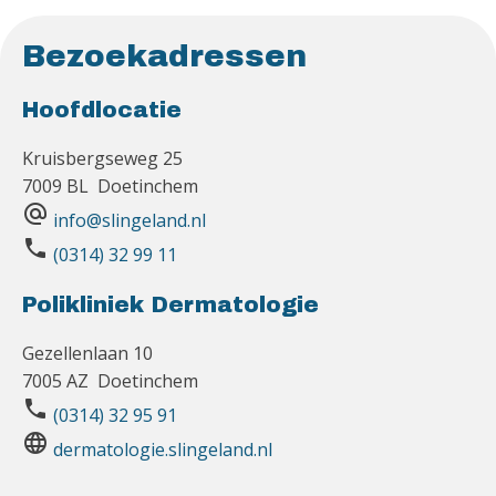
Bezoekadressen
Hoofdlocatie
Kruisbergseweg 25
7009 BL Doetinchem
alternate_email
info@slingeland.nl
phone
(0314) 32 99 11
Polikliniek Dermatologie
Gezellenlaan 10
7005 AZ Doetinchem
phone
(0314) 32 95 91
language
dermatologie.slingeland.nl