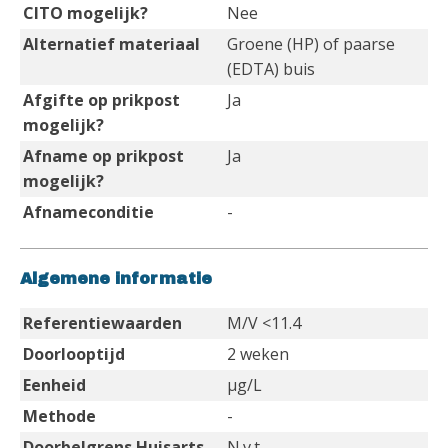
CITO mogelijk?
Nee
Alternatief materiaal
Groene (HP) of paarse
(EDTA) buis
Afgifte op prikpost
Ja
mogelijk?
Afname op prikpost
Ja
mogelijk?
Afnameconditie
-
Algemene informatie
Referentiewaarden
M/V <11.4
Doorlooptijd
2 weken
Eenheid
µg/L
Methode
-
Doorbelgrens Huisarts
N.v.t.