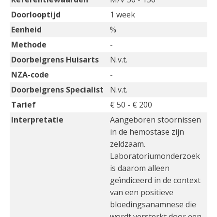
Doorlooptijd
1 week
Eenheid
%
Methode
-
Doorbelgrens Huisarts
N.v.t.
NZA-code
-
Doorbelgrens Specialist
N.v.t.
Tarief
€ 50 - € 200
Interpretatie
Aangeboren stoornissen
in de hemostase zijn
zeldzaam.
Laboratoriumonderzoek
is daarom alleen
geïndiceerd in de context
van een positieve
bloedingsanamnese die
wordt versterkt door een