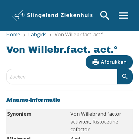
Overslaan
en
search
menu
naar
de
Home
Labgids
Von Willebr.fact. act.°
inhoud
chevron_right
chevron_right
gaan
Von Willebr.fact. act.°
print
Afdrukken
search
Afname-informatie
Synoniem
Von Willebrand factor
activiteit, Ristocetine
cofactor