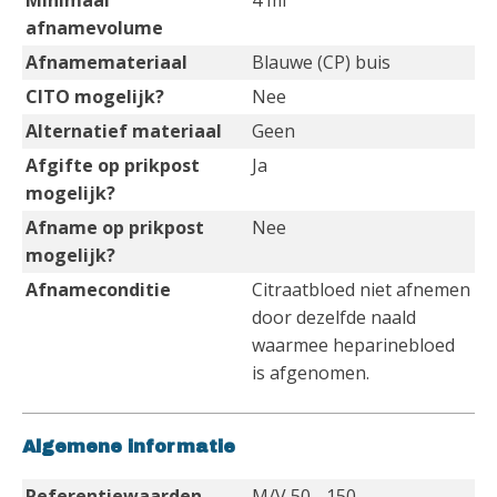
Minimaal
4 ml
afnamevolume
Afnamemateriaal
Blauwe (CP) buis
CITO mogelijk?
Nee
Alternatief materiaal
Geen
Afgifte op prikpost
Ja
mogelijk?
Afname op prikpost
Nee
mogelijk?
Afnameconditie
Citraatbloed niet afnemen
door dezelfde naald
waarmee heparinebloed
is afgenomen.
Algemene informatie
Referentiewaarden
M/V 50 - 150