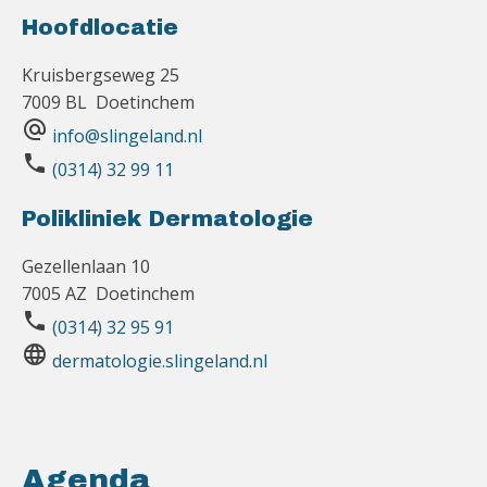
Hoofdlocatie
Kruisbergseweg 25
7009 BL Doetinchem
alternate_email
info@slingeland.nl
phone
(0314) 32 99 11
Polikliniek Dermatologie
Gezellenlaan 10
7005 AZ Doetinchem
phone
(0314) 32 95 91
language
dermatologie.slingeland.nl
Agenda