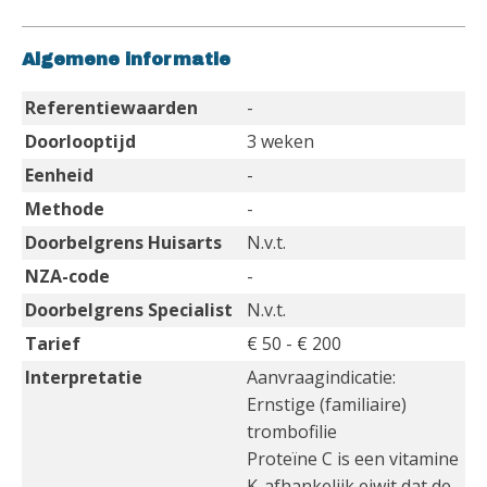
Algemene informatie
Referentiewaarden
-
Doorlooptijd
3 weken
Eenheid
-
Methode
-
Doorbelgrens Huisarts
N.v.t.
NZA-code
-
Doorbelgrens Specialist
N.v.t.
Tarief
€ 50 - € 200
Interpretatie
Aanvraagindicatie:
Ernstige (familiaire)
trombofilie
Proteïne C is een vitamine
K-afhankelijk eiwit dat de