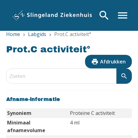
Overslaan
en
search
menu
naar
de
Home
Labgids
Prot.C activiteit°
inhoud
chevron_right
chevron_right
gaan
Prot.C activiteit°
print
Afdrukken
search
Afname-informatie
Synoniem
Proteïne C activiteit
Minimaal
4 ml
afnamevolume