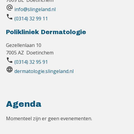
7009 BL Doetinchem
alternate_email
info@slingeland.nl
phone
(0314) 32 99 11
Polikliniek Dermatologie
Gezellenlaan 10
7005 AZ Doetinchem
phone
(0314) 32 95 91
language
dermatologie.slingeland.nl
Agenda
Momenteel zijn er geen evenementen.