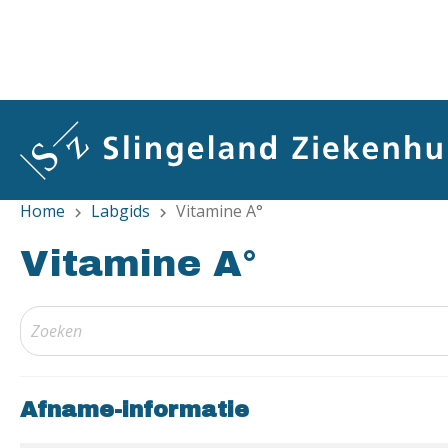
Overslaan
en
naar
de
inhoud
gaan
Home
Labgids
Vitamine A°
chevron_right
chevron_right
Vitamine A°
Afname-informatie