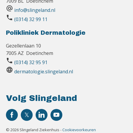
7009 BL Doetinchem
alternate_email
info@slingeland.nl
phone
(0314) 32 99 11
Polikliniek Dermatologie
Gezellenlaan 10
7005 AZ Doetinchem
phone
(0314) 32 95 91
language
dermatologie.slingeland.nl
Volg Slingeland
© 2026 Slingeland Ziekenhuis -
Cookievoorkeuren