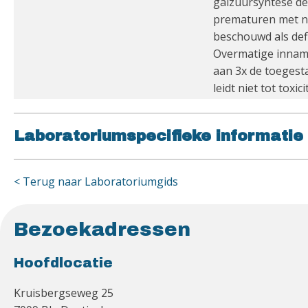
galzuursyntese def
prematuren met na
beschouwd als defi
Overmatige inname 
aan 3x de toegest
leidt niet tot tox
Laboratoriumspecifieke informatie
< Terug naar Laboratoriumgids
Bezoekadressen
Hoofdlocatie
Kruisbergseweg 25