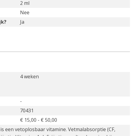
2 ml
Nee
jk?
Ja
4 weken
-
70431
€ 15,00 - € 50,00
A is een vetoplosbaar vitamine. Vetmalabsorptie (CF,