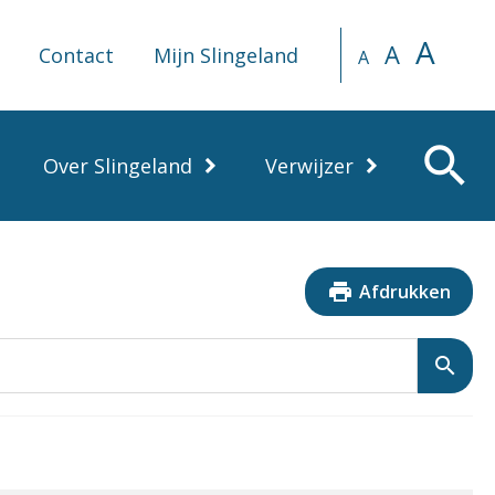
A
A
Contact
Mijn Slingeland
A
search
Over Slingeland
Verwijzer
print
Afdrukken
search