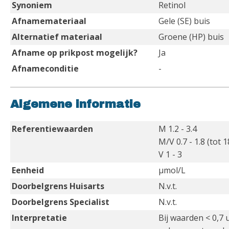
Synoniem
Retinol
Afnamemateriaal
Gele (SE) buis
Alternatief materiaal
Groene (HP) buis
Afname op prikpost mogelijk?
Ja
Afnameconditie
-
Algemene informatie
Referentiewaarden
M 1.2 - 3.4
M/V 0.7 - 1.8 (tot 1
V 1 - 3
Eenheid
µmol/L
Doorbelgrens Huisarts
N.v.t.
Doorbelgrens Specialist
N.v.t.
Interpretatie
Bij waarden < 0,7 