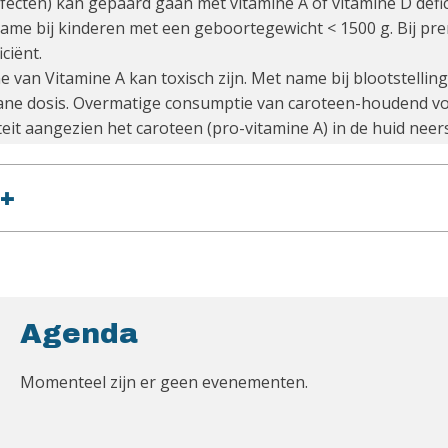
ecten) kan gepaard gaan met vitamine A of vitamine D deficië
me bij kinderen met een geboortegewicht < 1500 g. Bij pr
ciënt.
van Vitamine A kan toxisch zijn. Met name bij blootstelling
ane dosis. Overmatige consumptie van caroteen-houdend voe
iciteit aangezien het caroteen (pro-vitamine A) in de huid nee
+
Agenda
Momenteel zijn er geen evenementen.