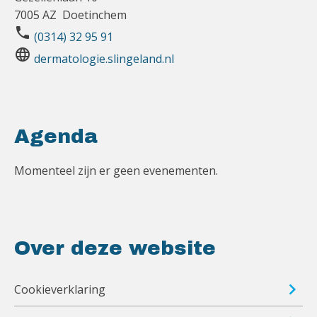
7005 AZ Doetinchem
phone
(0314) 32 95 91
language
dermatologie.slingeland.nl
Agenda
Momenteel zijn er geen evenementen.
Over deze website
Cookieverklaring