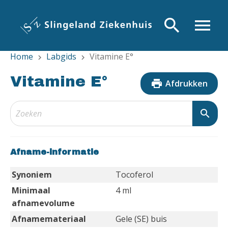
Overslaan
en
search
menu
naar
de
Home
Labgids
Vitamine E°
inhoud
chevron_right
chevron_right
gaan
Vitamine E°
print
Afdrukken
search
Afname-informatie
Synoniem
Tocoferol
Minimaal
4 ml
afnamevolume
Afnamemateriaal
Gele (SE) buis