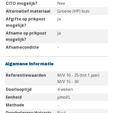
CITO mogelijk?
Nee
Alternatief materiaal
Groene (HP) buis
Afgifte op prikpost
Ja
mogelijk?
Afname op prikpost
Ja
mogelijk?
Afnameconditie
-
Algemene informatie
Referentiewaarden
M/V 10 - 25 (tot 1 jaar)
M/V 15 - 30
Doorlooptijd
4 weken
Eenheid
µmol/L
Methode
-
Doorbelgrens Huisarts
N.v.t.