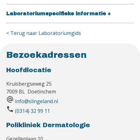
Laboratoriumspecifieke informatie
+
< Terug naar Laboratoriumgids
Bezoekadressen
Hoofdlocatie
Kruisbergseweg 25
7009 BL Doetinchem
alternate_email
info@slingeland.nl
phone
(0314) 32 99 11
Polikliniek Dermatologie
Gezellenlaan 10