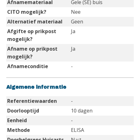
Afnamemateriaal
Gele (SE) buis
CITO mogelijk?
Nee
Alternatief materiaal
Geen
Afgifte op prikpost
Ja
mogelijk?
Afname op prikpost
Ja
mogelijk?
Afnameconditie
-
Algemene informatie
Referentiewaarden
-
Doorlooptijd
10 dagen
Eenheid
-
Methode
ELISA
Doorbelgrens Huisarts
N.v.t.