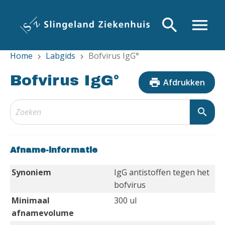
Overslaan
en
search
menu
naar
de
Home
Labgids
Bofvirus IgG°
inhoud
chevron_right
chevron_right
gaan
Bofvirus IgG°
print
Afdrukken
search
Afname-informatie
Synoniem
IgG antistoffen tegen het
bofvirus
Minimaal
300 ul
afnamevolume