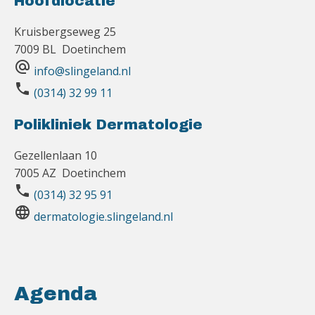
Hoofdlocatie
Kruisbergseweg 25
7009 BL Doetinchem
alternate_email
info@slingeland.nl
phone
(0314) 32 99 11
Polikliniek Dermatologie
Gezellenlaan 10
7005 AZ Doetinchem
phone
(0314) 32 95 91
language
dermatologie.slingeland.nl
Agenda