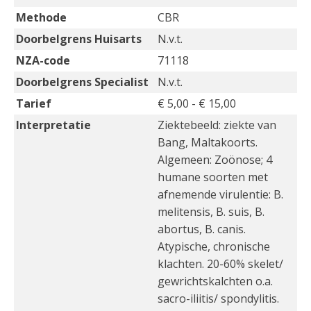
Methode
CBR
Doorbelgrens Huisarts
N.v.t.
NZA-code
71118
Doorbelgrens Specialist
N.v.t.
Tarief
€ 5,00 - € 15,00
Interpretatie
Ziektebeeld: ziekte van
Bang, Maltakoorts.
Algemeen: Zoönose; 4
humane soorten met
afnemende virulentie: B.
melitensis, B. suis, B.
abortus, B. canis.
Atypische, chronische
klachten. 20-60% skelet/
gewrichtskalchten o.a.
sacro-iliitis/ spondylitis.