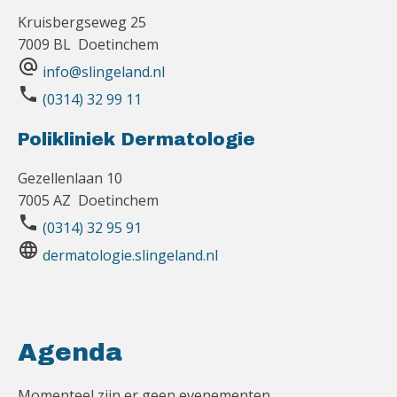
Kruisbergseweg 25
7009 BL Doetinchem
alternate_email
info@slingeland.nl
phone
(0314) 32 99 11
Polikliniek Dermatologie
Gezellenlaan 10
7005 AZ Doetinchem
phone
(0314) 32 95 91
language
dermatologie.slingeland.nl
Agenda
Momenteel zijn er geen evenementen.