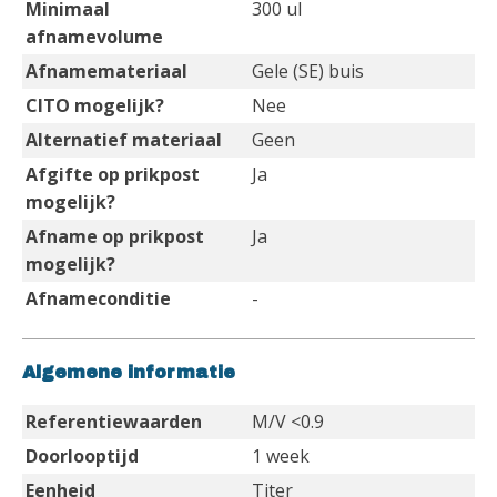
Minimaal
300 ul
afnamevolume
Afnamemateriaal
Gele (SE) buis
CITO mogelijk?
Nee
Alternatief materiaal
Geen
Afgifte op prikpost
Ja
mogelijk?
Afname op prikpost
Ja
mogelijk?
Afnameconditie
-
Algemene informatie
Referentiewaarden
M/V <0.9
Doorlooptijd
1 week
Eenheid
Titer