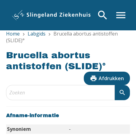
Overslaan
en
search
menu
naar
de
Home
Labgids
Brucella abortus antistoffen
inhoud
chevron_right
chevron_right
(SLIDE)°
gaan
Brucella abortus
antistoffen (SLIDE)°
print
Afdrukken
search
Afname-informatie
Synoniem
-