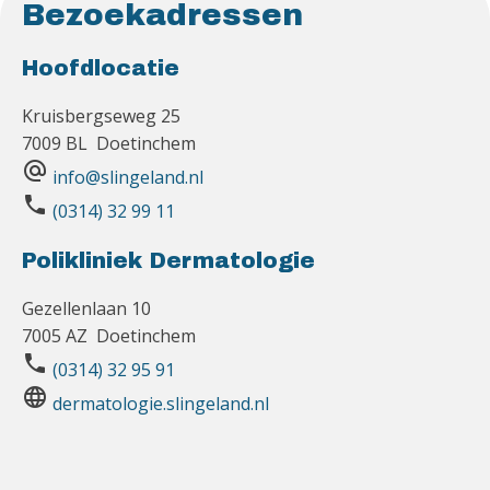
Bezoekadressen
Hoofdlocatie
Kruisbergseweg 25
7009 BL Doetinchem
alternate_email
info@slingeland.nl
phone
(0314) 32 99 11
Polikliniek Dermatologie
Gezellenlaan 10
7005 AZ Doetinchem
phone
(0314) 32 95 91
language
dermatologie.slingeland.nl