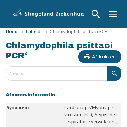
Overslaan
en
search
menu
naar
de
Home
Labgids
Chlamydophila psittaci PCR°
inhoud
chevron_right
chevron_right
gaan
Chlamydophila psittaci
PCR°
print
Afdrukken
search
Afname-informatie
Synoniem
Cardiotrope/Myotrope
virussen PCR, Atypische
respiratoire verwekkers,