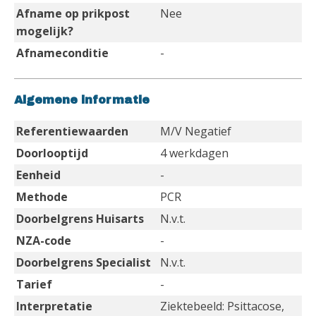
Afname op prikpost
Nee
mogelijk?
Afnameconditie
-
Algemene informatie
Referentiewaarden
M/V Negatief
Doorlooptijd
4 werkdagen
Eenheid
-
Methode
PCR
Doorbelgrens Huisarts
N.v.t.
NZA-code
-
Doorbelgrens Specialist
N.v.t.
Tarief
-
Interpretatie
Ziektebeeld: Psittacose,