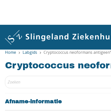
Overslaan
en
naar
de
inhoud
gaan
Home
Labgids
Cryptococcus neoformans antigeen
chevron_right
chevron_right
Cryptococcus neofor
Afname-informatie