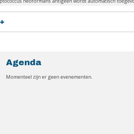
tococcus neoformans antigeen wordt automatisch toegevoe
+
Agenda
Momenteel zijn er geen evenementen.