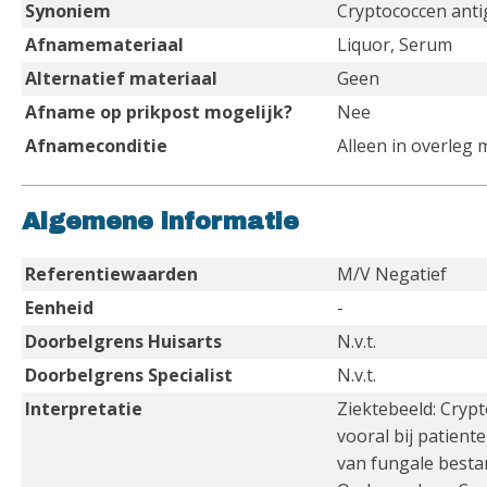
Synoniem
Cryptococcen ant
Afnamemateriaal
Liquor, Serum
Alternatief materiaal
Geen
Afname op prikpost mogelijk?
Nee
Afnameconditie
Alleen in overleg 
Algemene informatie
Referentiewaarden
M/V Negatief
Eenheid
-
Doorbelgrens Huisarts
N.v.t.
Doorbelgrens Specialist
N.v.t.
Interpretatie
Ziektebeeld: Cryp
vooral bij patient
van fungale besta