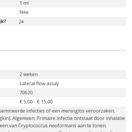
1 ml
Nee
jk?
Ja
2 weken
Lateral flow assay
70620
€ 5,00 - € 15,00
semineerde infecties of een meningitis veroorzaken,
gkin). Algemeen: Primaire infectie ontstaat door inhalatie
igeen van Cryptococcus neoformans aan te tonen.