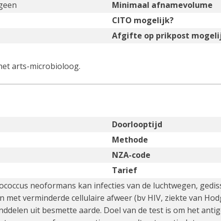
igeen
Minimaal afnamevolume
CITO mogelijk?
Afgifte op prikpost mogeli
met arts-microbioloog.
Doorlooptijd
Methode
NZA-code
Tarief
tococcus neoformans kan infecties van de luchtwegen, gedis
en met verminderde cellulaire afweer (bv HIV, ziekte van Hod
nddelen uit besmette aarde. Doel van de test is om het ant