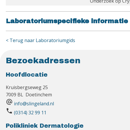
Onderzoek op Cryp
Laboratoriumspecifieke informatie
< Terug naar Laboratoriumgids
Bezoekadressen
Hoofdlocatie
Kruisbergseweg 25
7009 BL Doetinchem
alternate_email
info@slingeland.nl
phone
(0314) 32 99 11
Polikliniek Dermatologie