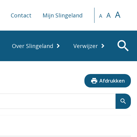
A
A
Contact
Mijn Slingeland
A
search
Over Slingeland
Verwijzer
print
Afdrukken
search