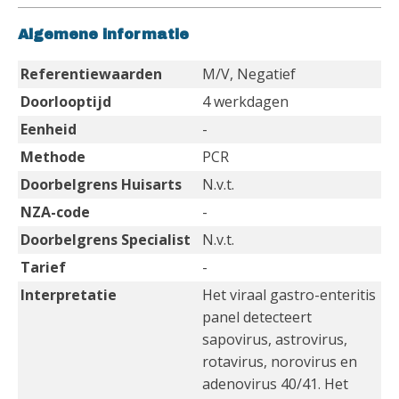
Algemene informatie
Referentiewaarden
M/V, Negatief
Doorlooptijd
4 werkdagen
Eenheid
-
Methode
PCR
Doorbelgrens Huisarts
N.v.t.
NZA-code
-
Doorbelgrens Specialist
N.v.t.
Tarief
-
Interpretatie
Het viraal gastro-enteritis
panel detecteert
sapovirus, astrovirus,
rotavirus, norovirus en
adenovirus 40/41. Het