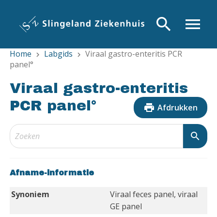
Overslaan
en
search
menu
naar
de
Home
Labgids
Viraal gastro-enteritis PCR
inhoud
chevron_right
chevron_right
panel°
gaan
Viraal gastro-enteritis
PCR panel°
print
Afdrukken
search
Afname-informatie
Synoniem
Viraal feces panel, viraal
GE panel