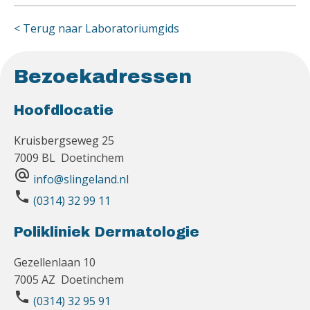
< Terug naar Laboratoriumgids
Bezoekadressen
Hoofdlocatie
Kruisbergseweg 25
7009 BL Doetinchem
alternate_email
info@slingeland.nl
phone
(0314) 32 99 11
Polikliniek Dermatologie
Gezellenlaan 10
7005 AZ Doetinchem
phone
(0314) 32 95 91