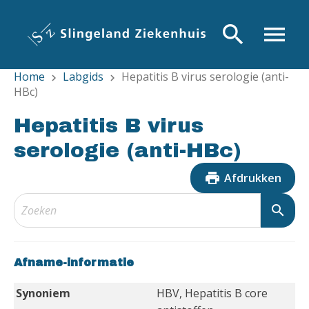
Overslaan
en
search
menu
naar
de
Home
Labgids
Hepatitis B virus serologie (anti-
inhoud
chevron_right
chevron_right
HBc)
gaan
Hepatitis B virus
serologie (anti-HBc)
print
Afdrukken
search
Afname-informatie
Synoniem
HBV, Hepatitis B core