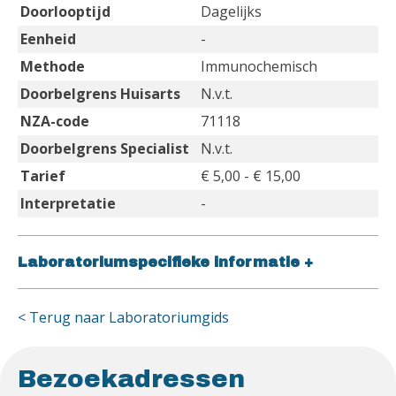
Doorlooptijd
Dagelijks
Eenheid
-
Methode
Immunochemisch
Doorbelgrens Huisarts
N.v.t.
NZA-code
71118
Doorbelgrens Specialist
N.v.t.
Tarief
€ 5,00 - € 15,00
Interpretatie
-
Laboratoriumspecifieke informatie
+
< Terug naar Laboratoriumgids
Bezoekadressen