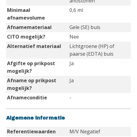
antistoffen
Minimaal
0,6 ml
afnamevolume
Afnamemateriaal
Gele (SE) buis
CITO mogelijk?
Nee
Alternatief materiaal
Lichtgroene (HP) of
paarse (EDTA) buis
Afgifte op prikpost
Ja
mogelijk?
Afname op prikpost
Ja
mogelijk?
Afnameconditie
-
Algemene informatie
Referentiewaarden
M/V Negatief