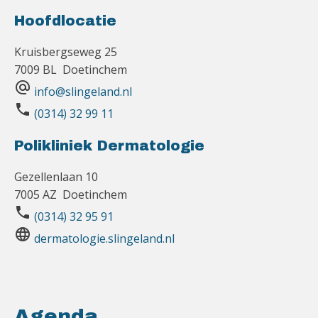
Hoofdlocatie
Kruisbergseweg 25
7009 BL Doetinchem
alternate_email
info@slingeland.nl
phone
(0314) 32 99 11
Polikliniek Dermatologie
Gezellenlaan 10
7005 AZ Doetinchem
phone
(0314) 32 95 91
language
dermatologie.slingeland.nl
Agenda