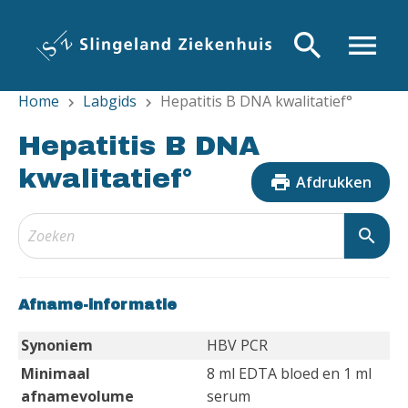
Overslaan
en
search
menu
naar
de
Home
Labgids
Hepatitis B DNA kwalitatief°
inhoud
chevron_right
chevron_right
gaan
Hepatitis B DNA
kwalitatief°
print
Afdrukken
search
Afname-informatie
Synoniem
HBV PCR
Minimaal
8 ml EDTA bloed en 1 ml
afnamevolume
serum