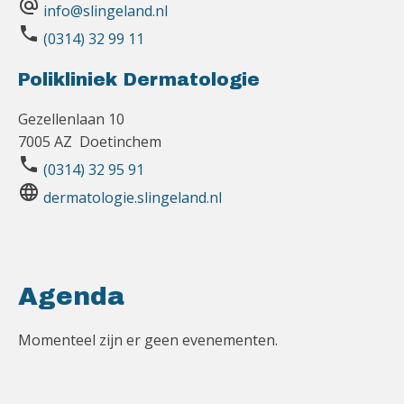
alternate_email
info@slingeland.nl
phone
(0314) 32 99 11
Polikliniek Dermatologie
Gezellenlaan 10
7005 AZ Doetinchem
phone
(0314) 32 95 91
language
dermatologie.slingeland.nl
Agenda
Momenteel zijn er geen evenementen.