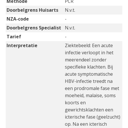
Methode
PCR
Doorbelgrens Huisarts
N.v.t.
NZA-code
-
Doorbelgrens Specialist
N.v.t.
Tarief
-
Interpretatie
Ziektebeeld: Een acute
infectie verloopt in het
meerendeel zonder
specifieke klachten. Bij
acute symptomatische
HBV-infectie treedt na
een prodromale fase met
moeheid, malaise, soms
koorts en
gewrichtsklachten een
icterische fase (geelzucht)
op. Na een icterisch