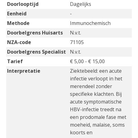
Doorlooptijd
Dagelijks
Eenheid
-
Methode
Immunochemisch
Doorbelgrens Huisarts
N.v.t.
NZA-code
71105
Doorbelgrens Specialist
N.v.t.
Tarief
€ 5,00 - € 15,00
Interpretatie
Ziektebeeld: een acute
infectie verloopt in het
merendeel zonder
specifieke klachten. Bij
acute symptomatische
HBV-infectie treedt na
een prodomale fase met
moeheid, malaise, soms
koorts en