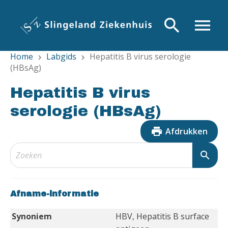
Overslaan
en
search
menu
naar
de
Home
Labgids
Hepatitis B virus serologie
inhoud
chevron_right
chevron_right
(HBsAg)
gaan
Hepatitis B virus
serologie (HBsAg)
print
Afdrukken
search
Afname-informatie
Synoniem
HBV, Hepatitis B surface