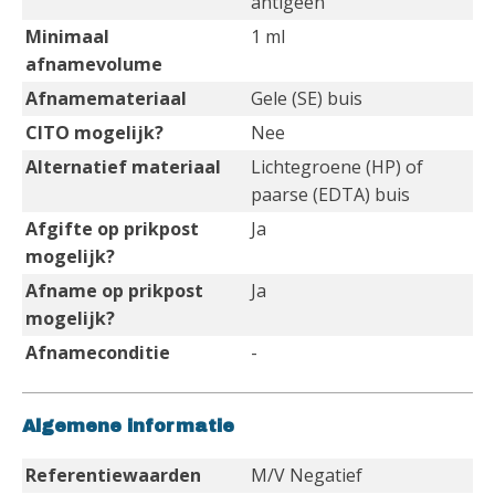
antigeen
Minimaal
1 ml
afnamevolume
Afnamemateriaal
Gele (SE) buis
CITO mogelijk?
Nee
Alternatief materiaal
Lichtegroene (HP) of
paarse (EDTA) buis
Afgifte op prikpost
Ja
mogelijk?
Afname op prikpost
Ja
mogelijk?
Afnameconditie
-
Algemene informatie
Referentiewaarden
M/V Negatief