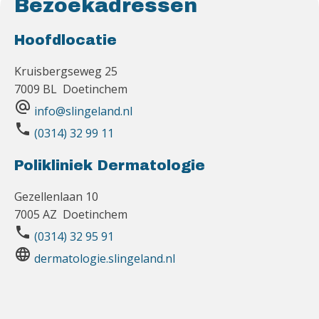
Bezoekadressen
Hoofdlocatie
Kruisbergseweg 25
7009 BL Doetinchem
alternate_email
info@slingeland.nl
phone
(0314) 32 99 11
Polikliniek Dermatologie
Gezellenlaan 10
7005 AZ Doetinchem
phone
(0314) 32 95 91
language
dermatologie.slingeland.nl