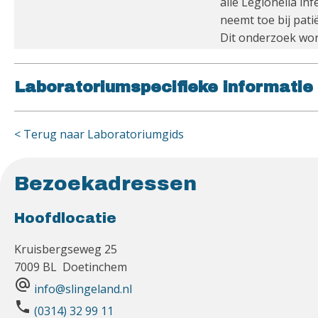
alle Legionella in
neemt toe bij pati
Dit onderzoek wor
Laboratoriumspecifieke informatie
< Terug naar Laboratoriumgids
Bezoekadressen
Hoofdlocatie
Kruisbergseweg 25
7009 BL Doetinchem
alternate_email
info@slingeland.nl
phone
(0314) 32 99 11