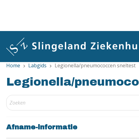
Overslaan
en
naar
de
inhoud
gaan
Home
Labgids
Legionella/pneumococcen sneltest
chevron_right
chevron_right
Legionella/pneumoco
Afname-informatie