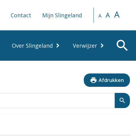
A
A
Contact
Mijn Slingeland
A
search
Over Slingeland
Verwijzer
print
Afdrukken
search