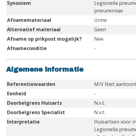
Synoniem
Legionella pneumo
pneumoniae
Afnamemateriaal
Urine
Alternatief materiaal
Geen
Afname op prikpost mogelijk?
Nee
Afnameconditie
-
Algemene informatie
Referentiewaarden
M/V Niet aantoon
Eenheid
-
Doorbelgrens Huisarts
N.v.t.
Doorbelgrens Specialist
N.v.t.
Interpretatie
Huisartsen voor i
Legionella pneumo