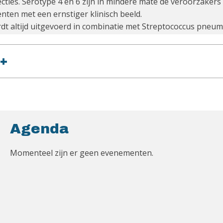
fecties. Serotype 4 en 6 zijn in mindere mate de veroorzakers
ënten met een ernstiger klinisch beeld.
dt altijd uitgevoerd in combinatie met Streptococcus pneum
+
Agenda
Momenteel zijn er geen evenementen.