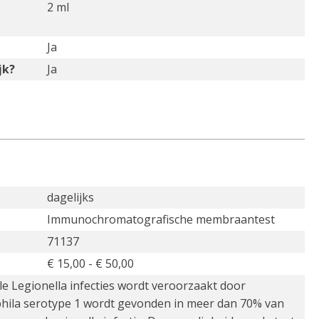
2 ml
Ja
jk?
Ja
dagelijks
Immunochromatografische membraantest
71137
€ 15,00 - € 50,00
e Legionella infecties wordt veroorzaakt door
phila serotype 1 wordt gevonden in meer dan 70% van