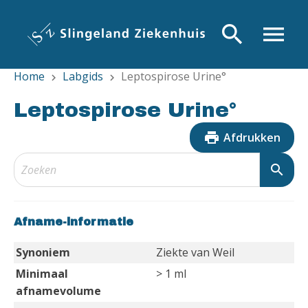
Overslaan
en
search
menu
naar
de
Home
Labgids
Leptospirose Urine°
inhoud
chevron_right
chevron_right
gaan
Leptospirose Urine°
print
Afdrukken
search
Afname-informatie
Synoniem
Ziekte van Weil
Minimaal
> 1 ml
afnamevolume