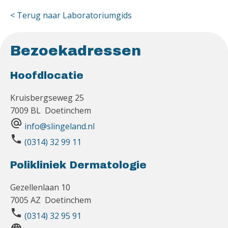
< Terug naar Laboratoriumgids
Bezoekadressen
Hoofdlocatie
Kruisbergseweg 25
7009 BL Doetinchem
alternate_email
info@slingeland.nl
phone
(0314) 32 99 11
Polikliniek Dermatologie
Gezellenlaan 10
7005 AZ Doetinchem
phone
(0314) 32 95 91