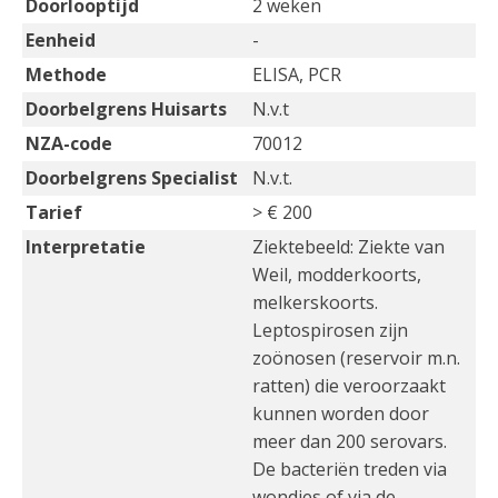
Doorlooptijd
2 weken
Eenheid
-
Methode
ELISA, PCR
Doorbelgrens Huisarts
N.v.t
NZA-code
70012
Doorbelgrens Specialist
N.v.t.
Tarief
> € 200
Interpretatie
Ziektebeeld: Ziekte van
Weil, modderkoorts,
melkerskoorts.
Leptospirosen zijn
zoönosen (reservoir m.n.
ratten) die veroorzaakt
kunnen worden door
meer dan 200 serovars.
De bacteriën treden via
wondjes of via de