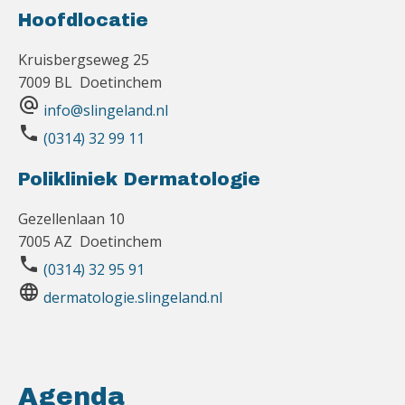
Hoofdlocatie
Kruisbergseweg 25
7009 BL Doetinchem
alternate_email
info@slingeland.nl
phone
(0314) 32 99 11
Polikliniek Dermatologie
Gezellenlaan 10
7005 AZ Doetinchem
phone
(0314) 32 95 91
language
dermatologie.slingeland.nl
Agenda