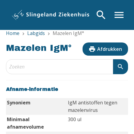
Overslaan
en
search
menu
naar
de
Home
Labgids
Mazelen IgM°
inhoud
chevron_right
chevron_right
gaan
Mazelen IgM°
print
Afdrukken
search
Afname-informatie
Synoniem
IgM antistoffen tegen
mazelenvirus
Minimaal
300 ul
afnamevolume