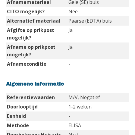
Afnamemateriaal
Gele (SE) buis
CITO mogelijk?
Nee
Alternatief materiaal
Paarse (EDTA) buis
Afgifte op prikpost
Ja
mogelijk?
Afname op prikpost
Ja
mogelijk?
Afnameconditie
-
Algemene informatie
Referentiewaarden
M/V, Negatief
Doorlooptijd
1-2 weken
Eenheid
-
Methode
ELISA
Doorbelgrens Huisarts
N.v.t.