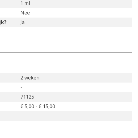
1 ml
Nee
jk?
Ja
2 weken
-
71125
€ 5,00 - € 15,00