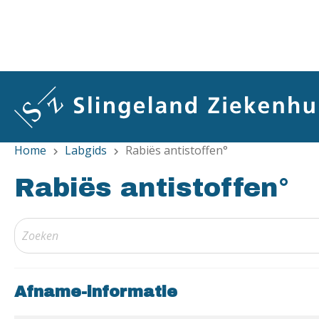
Overslaan
en
naar
de
inhoud
gaan
Home
Labgids
Rabiës antistoffen°
chevron_right
chevron_right
Rabiës antistoffen°
Afname-informatie