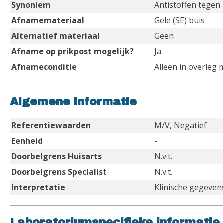
Synoniem
Antistoffen tegen 
Afnamemateriaal
Gele (SE) buis
Alternatief materiaal
Geen
Afname op prikpost mogelijk?
Ja
Afnameconditie
Alleen in overleg 
Algemene informatie
Referentiewaarden
M/V, Negatief
Eenheid
-
Doorbelgrens Huisarts
N.v.t.
Doorbelgrens Specialist
N.v.t.
Interpretatie
Klinische gegevens 
Laboratoriumspecifieke informatie