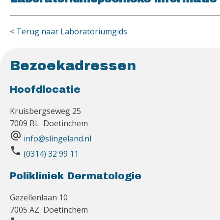
< Terug naar Laboratoriumgids
Bezoekadressen
Hoofdlocatie
Kruisbergseweg 25
7009 BL Doetinchem
alternate_email
info@slingeland.nl
phone
(0314) 32 99 11
Polikliniek Dermatologie
Gezellenlaan 10
7005 AZ Doetinchem