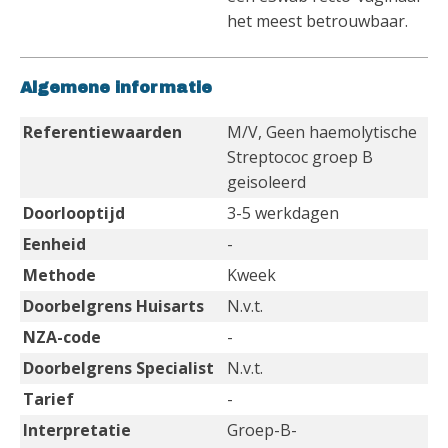
het meest betrouwbaar.
Algemene informatie
Referentiewaarden
M/V, Geen haemolytische
Streptococ groep B
geisoleerd
Doorlooptijd
3-5 werkdagen
Eenheid
-
Methode
Kweek
Doorbelgrens Huisarts
N.v.t.
NZA-code
-
Doorbelgrens Specialist
N.v.t.
Tarief
-
Interpretatie
Groep-B-