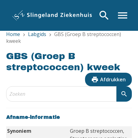
Overslaan
en
search
menu
naar
de
Home
Labgids
GBS (Groep B streptococcen)
inhoud
chevron_right
chevron_right
kweek
gaan
GBS (Groep B
streptococcen) kweek
print
Afdrukken
search
Afname-informatie
Synoniem
Groep B streptococcen,