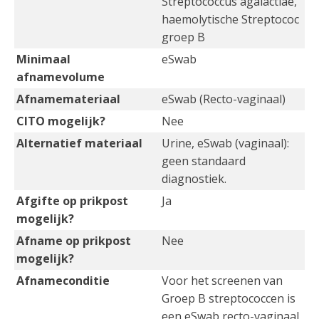
Streptococcus agalactiae,
haemolytische Streptococ
groep B
Minimaal
eSwab
afnamevolume
Afnamemateriaal
eSwab (Recto-vaginaal)
CITO mogelijk?
Nee
Alternatief materiaal
Urine, eSwab (vaginaal):
geen standaard
diagnostiek.
Afgifte op prikpost
Ja
mogelijk?
Afname op prikpost
Nee
mogelijk?
Afnameconditie
Voor het screenen van
Groep B streptococcen is
een eSwab recto-vaginaal