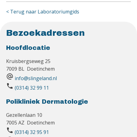
< Terug naar Laboratoriumgids
Bezoekadressen
Hoofdlocatie
Kruisbergseweg 25
7009 BL Doetinchem
alternate_email
info@slingeland.nl
phone
(0314) 32 99 11
Polikliniek Dermatologie
Gezellenlaan 10
7005 AZ Doetinchem
phone
(0314) 32 95 91