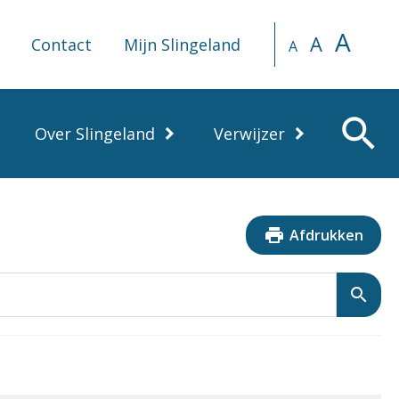
A
A
Contact
Mijn Slingeland
A
search
Over Slingeland
Verwijzer
print
Afdrukken
search