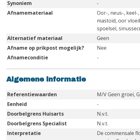
Synoniem
-
Afnamemateriaal
Oor-, neus-, keel-
mastoïd, oor vloei
spoelsel, sinussec
Alternatief materiaal
Geen
Afname op prikpost mogelijk?
Nee
Afnameconditie
-
Algemene informatie
Referentiewaarden
M/V Geen groei, G
Eenheid
-
Doorbelgrens Huisarts
N.v.t.
Doorbelgrens Specialist
N.v.t.
Interpretatie
De commensale flo