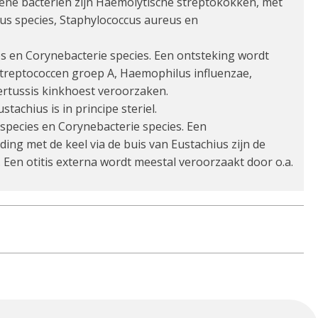
ene bacteriën zijn Haemolytische streptokokken, met
s species, Staphylococcus aureus en
s en Corynebacterie species. Een ontsteking wordt
Streptococcen groep A, Haemophilus influenzae,
rtussis kinkhoest veroorzaken.
achius is in principe steriel.
species en Corynebacterie species. Een
ng met de keel via de buis van Eustachius zijn de
en otitis externa wordt meestal veroorzaakt door o.a.