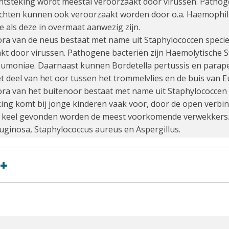
ontsteking wordt meestal veroorzaakt door virussen. Pathog
chten kunnen ook veroorzaakt worden door o.a. Haemophilu
 als deze in overmaat aanwezig zijn.
ra van de neus bestaat met name uit Staphylococcen specie
kt door virussen. Pathogene bacteriën zijn Haemolytische 
umoniae. Daarnaast kunnen Bordetella pertussis en parape
 deel van het oor tussen het trommelvlies en de buis van Eust
ra van het buitenoor bestaat met name uit Staphylococcen 
ng komt bij jonge kinderen vaak voor, door de open verbindi
de keel gevonden worden de meest voorkomende verwekkers. E
inosa, Staphylococcus aureus en Aspergillus.
+