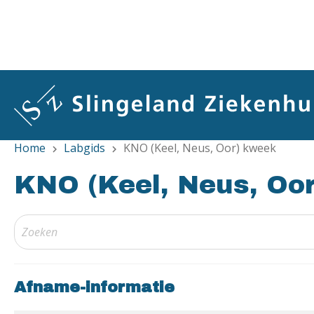
Overslaan
en
naar
de
inhoud
gaan
Home
Labgids
KNO (Keel, Neus, Oor) kweek
chevron_right
chevron_right
KNO (Keel, Neus, Oo
Afname-informatie