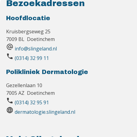
Bezoekadressen
Hoofdlocatie
Kruisbergseweg 25
7009 BL Doetinchem
alternate_email
info@slingeland.nl
phone
(0314) 32 99 11
Polikliniek Dermatologie
Gezellenlaan 10
7005 AZ Doetinchem
phone
(0314) 32 95 91
language
dermatologie.slingeland.nl