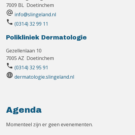
7009 BL Doetinchem
alternate_email
info@slingeland.nl
phone
(0314) 32 99 11
Polikliniek Dermatologie
Gezellenlaan 10
7005 AZ Doetinchem
phone
(0314) 32 95 91
language
dermatologie.slingeland.nl
Agenda
Momenteel zijn er geen evenementen.