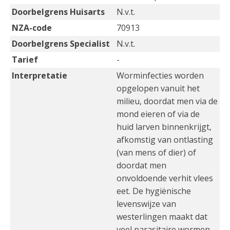
Doorbelgrens Huisarts
N.v.t.
NZA-code
70913
Doorbelgrens Specialist
N.v.t.
Tarief
-
Interpretatie
Worminfecties worden
opgelopen vanuit het
milieu, doordat men via de
mond eieren of via de
huid larven binnenkrijgt,
afkomstig van ontlasting
(van mens of dier) of
doordat men
onvoldoende verhit vlees
eet. De hygiënische
levenswijze van
westerlingen maakt dat
veel parasitaire wormen