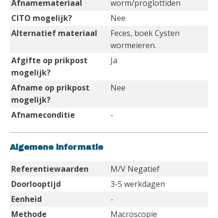
Afnamemateriaal
worm/proglottiden
CITO mogelijk?
Nee
Alternatief materiaal
Feces, boek Cysten
wormeieren.
Afgifte op prikpost
Ja
mogelijk?
Afname op prikpost
Nee
mogelijk?
Afnameconditie
-
Algemene informatie
Referentiewaarden
M/V Negatief
Doorlooptijd
3-5 werkdagen
Eenheid
-
Methode
Macroscopie