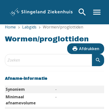
Overslaan
en
search
menu
naar
de
Home
Labgids
Wormen/proglottiden
inhoud
chevron_right
chevron_right
gaan
Wormen/proglottiden
print
Afdrukken
search
Afname-informatie
Synoniem
-
Minimaal
-
afnamevolume