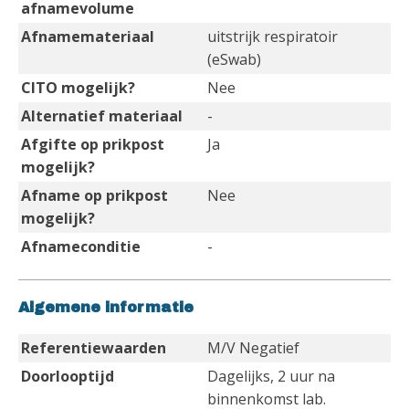
afnamevolume
Afnamemateriaal
uitstrijk respiratoir
(eSwab)
CITO mogelijk?
Nee
Alternatief materiaal
-
Afgifte op prikpost
Ja
mogelijk?
Afname op prikpost
Nee
mogelijk?
Afnameconditie
-
Algemene informatie
Referentiewaarden
M/V Negatief
Doorlooptijd
Dagelijks, 2 uur na
binnenkomst lab.