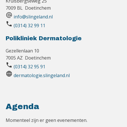
Kruisbergseweg 25
7009 BL Doetinchem
alternate_email
info@slingeland.nl
phone
(0314) 32 99 11
Polikliniek Dermatologie
Gezellenlaan 10
7005 AZ Doetinchem
phone
(0314) 32 95 91
language
dermatologie.slingeland.nl
Agenda
Momenteel zijn er geen evenementen.