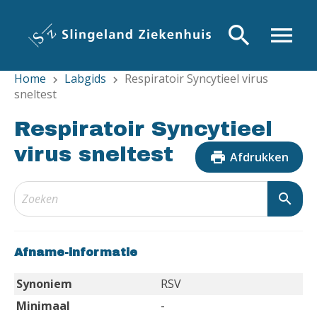
Overslaan
en
search
menu
naar
de
Home
Labgids
Respiratoir Syncytieel virus
inhoud
chevron_right
chevron_right
sneltest
gaan
Respiratoir Syncytieel
virus sneltest
print
Afdrukken
search
Afname-informatie
Synoniem
RSV
Minimaal
-