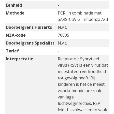
Eenheid
-
Methode
PCR, in combinatie met
SARS-CoV-2, Influenza A/B
Doorbelgrens Huisarts
N.v.t.
NZA-code
70005
Doorbelgrens Specialist
N.v.t.
Tarief
-
Interpretatie
Respiratoir Syncytieel
virus (RSV) is een virus dat
meestal een verkoudheid
tot gevolg heeft. Bij
kinderen is het de meest
voorkomende oorzaak
van lage
luchtweginfecties. RSV
leidt bij volwassenen vaak