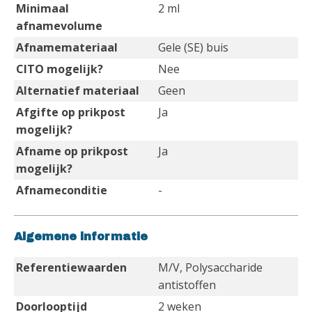
Minimaal
2 ml
afnamevolume
Afnamemateriaal
Gele (SE) buis
CITO mogelijk?
Nee
Alternatief materiaal
Geen
Afgifte op prikpost
Ja
mogelijk?
Afname op prikpost
Ja
mogelijk?
Afnameconditie
-
Algemene informatie
Referentiewaarden
M/V, Polysaccharide
antistoffen
Doorlooptijd
2 weken