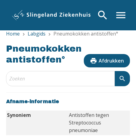
Overslaan
en
search
menu
naar
de
Home
Labgids
Pneumokokken antistoffen°
inhoud
chevron_right
chevron_right
gaan
Pneumokokken
antistoffen°
print
Afdrukken
search
Afname-informatie
Synoniem
Antistoffen tegen
Streptococcus
pneumoniae