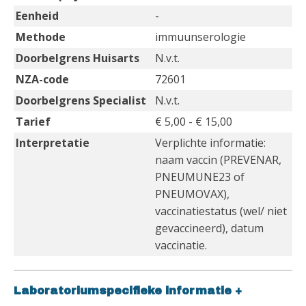
Eenheid
-
Methode
immuunserologie
Doorbelgrens Huisarts
N.v.t.
NZA-code
72601
Doorbelgrens Specialist
N.v.t.
Tarief
€ 5,00 - € 15,00
Interpretatie
Verplichte informatie:
naam vaccin (PREVENAR,
PNEUMUNE23 of
PNEUMOVAX),
vaccinatiestatus (wel/ niet
gevaccineerd), datum
vaccinatie.
Laboratoriumspecifieke informatie
+