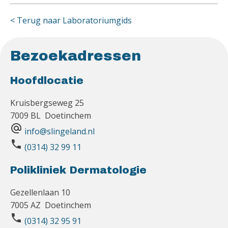
< Terug naar Laboratoriumgids
Bezoekadressen
Hoofdlocatie
Kruisbergseweg 25
7009 BL Doetinchem
alternate_email
info@slingeland.nl
phone
(0314) 32 99 11
Polikliniek Dermatologie
Gezellenlaan 10
7005 AZ Doetinchem
phone
(0314) 32 95 91