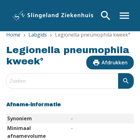
Overslaan
en
search
menu
naar
de
Home
Labgids
Legionella pneumophila kweek°
inhoud
chevron_right
chevron_right
gaan
Legionella pneumophila
kweek°
print
Afdrukken
search
Afname-informatie
Synoniem
-
Minimaal
-
afnamevolume