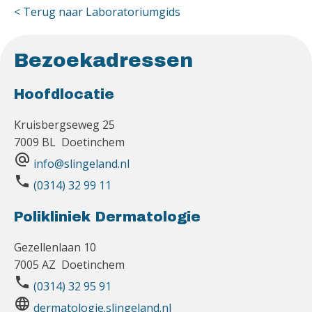
< Terug naar Laboratoriumgids
Bezoekadressen
Hoofdlocatie
Kruisbergseweg 25
7009 BL Doetinchem
alternate_email
info@slingeland.nl
phone
(0314) 32 99 11
Polikliniek Dermatologie
Gezellenlaan 10
7005 AZ Doetinchem
phone
(0314) 32 95 91
language
dermatologie.slingeland.nl