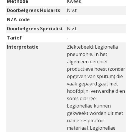
Methode
Kweek
Doorbelgrens Huisarts
N.v.t.
NZA-code
-
Doorbelgrens Specialist
N.v.t.
Tarief
-
Interpretatie
Ziektebeeld: Legionella
pneumonie. In het
algemeen een niet
productieve hoest (zonder
opgeven van sputum) die
vaak gepaard gaat met
hoofdpijn, verwardheid en
soms diarree.
Legionellae kunnen
gekweekt worden uit met
name respiratoir
materiaal. Legionellae