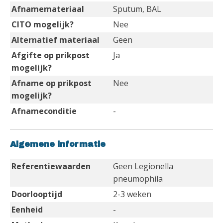
Afnamemateriaal
Sputum, BAL
CITO mogelijk?
Nee
Alternatief materiaal
Geen
Afgifte op prikpost
Ja
mogelijk?
Afname op prikpost
Nee
mogelijk?
Afnameconditie
-
Algemene informatie
Referentiewaarden
Geen Legionella
pneumophila
Doorlooptijd
2-3 weken
Eenheid
-