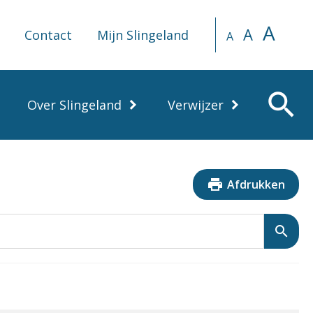
A
A
Contact
Mijn Slingeland
A
search
Over Slingeland
Verwijzer
print
Afdrukken
search