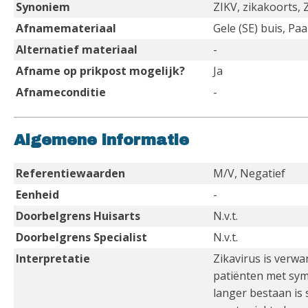
Synoniem
ZIKV, zikakoorts, 
Afnamemateriaal
Gele (SE) buis, Pa
Alternatief materiaal
-
Afname op prikpost mogelijk?
Ja
Afnameconditie
-
Algemene informatie
Referentiewaarden
M/V, Negatief
Eenheid
-
Doorbelgrens Huisarts
N.v.t.
Doorbelgrens Specialist
N.v.t.
Interpretatie
Zikavirus is verwa
patiënten met sym
langer bestaan is