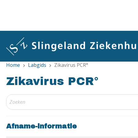
Overslaan
en
naar
de
inhoud
gaan
Home
Labgids
Zikavirus PCR°
chevron_right
chevron_right
Zikavirus PCR°
Afname-informatie