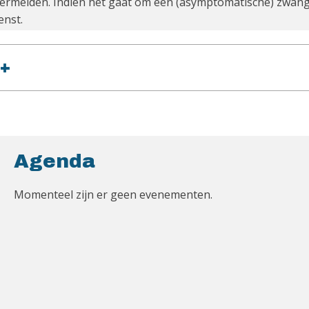
vermelden. Indien het gaat om een (asymptomatische) zwange
enst.
+
Agenda
Momenteel zijn er geen evenementen.