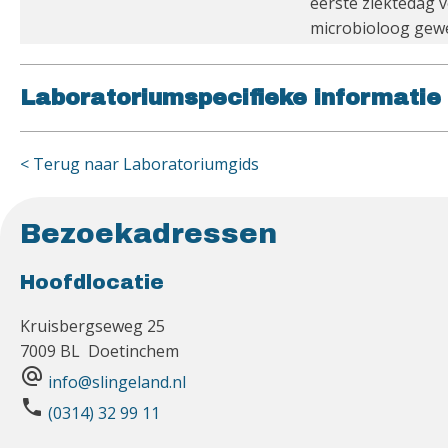
eerste ziektedag 
microbioloog gew
Laboratoriumspecifieke informatie
< Terug naar Laboratoriumgids
Bezoekadressen
Hoofdlocatie
Kruisbergseweg 25
7009 BL Doetinchem
alternate_email
info@slingeland.nl
phone
(0314) 32 99 11