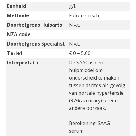
Eenheid
g/L
Methode
Fotometrisch
Doorbelgrens Huisarts
N.v.t.
NZA-code
-
Doorbelgrens Specialist
N.v.t.
Tarief
€ 0 – 5,00
Interpretatie
De SAAG is een
hulpmiddel om
onderscheid te maken
tussen ascites als gevolg
van portale hypertensie
(97% accuracy) of een
andere oorzaak.
Berekening: SAAG =
serum