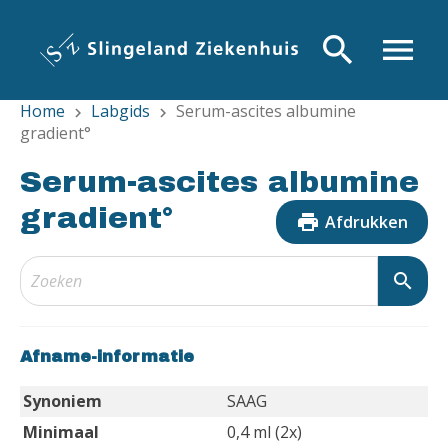
Overslaan
en
search
menu
naar
de
Home
Labgids
Serum-ascites albumine
inhoud
chevron_right
chevron_right
gradient°
gaan
Serum-ascites albumine
gradient°
print
Afdrukken
search
Afname-informatie
Synoniem
SAAG
Minimaal
0,4 ml (2x)