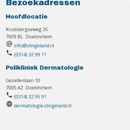
Bezoekadressen
Hoofdlocatie
Kruisbergseweg 25
7009 BL Doetinchem
alternate_email
info@slingeland.nl
phone
(0314) 32 99 11
Polikliniek Dermatologie
Gezellenlaan 10
7005 AZ Doetinchem
phone
(0314) 32 95 91
language
dermatologie.slingeland.nl