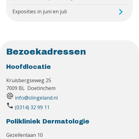
Exposities in juni en juli
Bezoekadressen
Hoofdlocatie
Kruisbergseweg 25
7009 BL Doetinchem
alternate_email
info@slingeland.nl
phone
(0314) 32 99 11
Polikliniek Dermatologie
Gezellenlaan 10