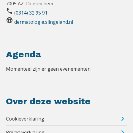
7005 AZ Doetinchem
phone
(0314) 32 95 91
language
dermatologie.slingeland.nl
Agenda
Momenteel zijn er geen evenementen.
Over deze website
Cookieverklaring
Privacyverklaring