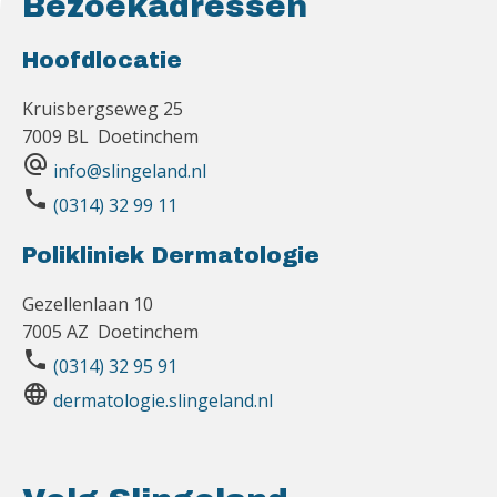
Bezoekadressen
Hoofdlocatie
Kruisbergseweg 25
7009 BL Doetinchem
alternate_email
info@slingeland.nl
phone
(0314) 32 99 11
Polikliniek Dermatologie
Gezellenlaan 10
7005 AZ Doetinchem
phone
(0314) 32 95 91
language
dermatologie.slingeland.nl