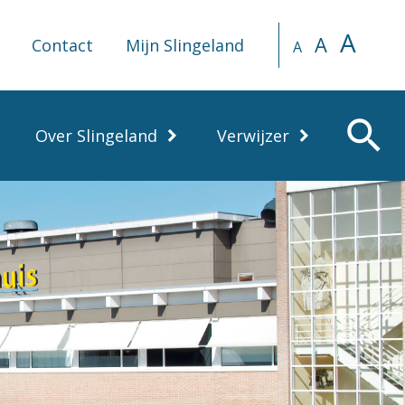
A
A
Contact
Mijn Slingeland
A
search
Over Slingeland
Verwijzer