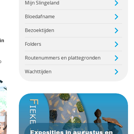
Mijn Slingeland
Bloedafname
Bezoektijden
t
in
Folders
Routenummers en plattegronden
o
Wachttijden
Exposities in augustus en