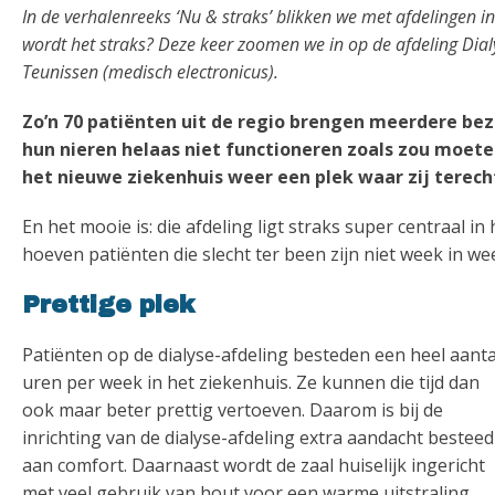
In de verhalenreeks ‘Nu & straks’ blikken we met afdelingen i
wordt het straks? Deze keer zoomen we in op de afdeling Dial
Teunissen (medisch electronicus).
Zo’n 70 patiënten uit de regio brengen meerdere be
hun nieren helaas niet functioneren zoals zou moete
het nieuwe ziekenhuis weer een plek waar zij terech
En het mooie is: die afdeling ligt straks super centraal i
hoeven patiënten die slecht ter been zijn niet week in w
Prettige plek
Patiënten op de dialyse-afdeling besteden een heel aanta
uren per week in het ziekenhuis. Ze kunnen die tijd dan
ook maar beter prettig vertoeven. Daarom is bij de
inrichting van de dialyse-afdeling extra aandacht besteed
aan comfort. Daarnaast wordt de zaal huiselijk ingericht
met veel gebruik van hout voor een warme uitstraling.