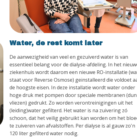
Water, de rest komt later
De aanwezigheid van veel en gezuiverd water is van
essentieel belang voor de dialyse-afdeling. In het nieu
ziekenhuis wordt daarom een nieuwe RO-installatie (wa
staat voor Reverse Osmose) geïnstalleerd die voldoet a
de hoogste eisen. In deze installatie wordt water onder
hoge druk met pompen door speciale membranen (du
vliezen) gedrukt. Zo worden verontreinigingen uit het
(leiding)water gefilterd. Het water is na zuivering zó
schoon, dat het veilig gebruikt kan worden om het bloe
te zuiveren van afvalstoffen. Per dialyse is al gauw zo'n
120 liter gefilterd water nodig.