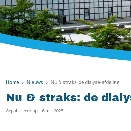
Home
Nieuws
Nu & straks: de dialyse-afdeling
chevron_right
chevron_right
Nu & straks: de dialy
Gepubliceerd op: 16 mei 2025