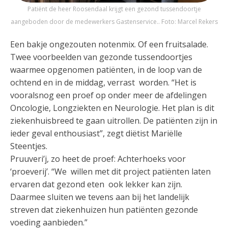
Patiënt de heer Roosendaal krijgt een gezond tussendoortje
aangeboden door de medewerkers Gastenservice.. Foto: Marcel Rekers
Een bakje ongezouten notenmix. Of een fruitsalade.
Twee voorbeelden van gezonde tussendoortjes
waarmee opgenomen patiënten, in de loop van de
ochtend en in de middag, verrast worden. “Het is
vooralsnog een proef op onder meer de afdelingen
Oncologie, Longziekten en Neurologie. Het plan is dit
ziekenhuisbreed te gaan uitrollen. De patiënten zijn in
ieder geval enthousiast”, zegt diëtist Mariëlle
Steentjes.
Pruuveri’j, zo heet de proef: Achterhoeks voor
‘proeverij’. “We willen met dit project patiënten laten
ervaren dat gezond eten ook lekker kan zijn.
Daarmee sluiten we tevens aan bij het landelijk
streven dat ziekenhuizen hun patiënten gezonde
voeding aanbieden.”