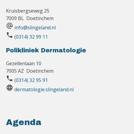
Kruisbergseweg 25
7009 BL Doetinchem
alternate_email
info@slingeland.nl
phone
(0314) 32 99 11
Polikliniek Dermatologie
Gezellenlaan 10
7005 AZ Doetinchem
phone
(0314) 32 95 91
language
dermatologie.slingeland.nl
Agenda