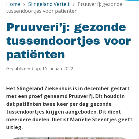
Home
Slingeland Vertelt
Pruuveri’j: gezonde
chevron_right
chevron_right
tussendoortjes voor patiënten
Pruuveri’j: gezonde
tussendoortjes voor
patiënten
Gepubliceerd op: 15 januari 2022
Het Slingeland Ziekenhuis is in december gestart
met een proef genaamd Pruuveri’j. Dit houdt in
dat patiënten twee keer per dag gezonde
tussendoortjes krijgen aangeboden. Dit dient
meerdere doelen. Diëtist Mariëlle Steentjes geeft
uitleg.