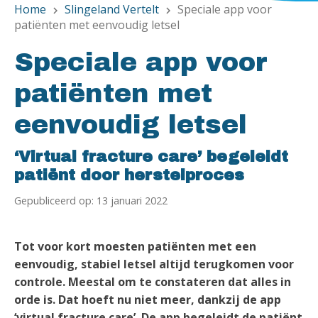
Home
Slingeland Vertelt
Speciale app voor
chevron_right
chevron_right
patiënten met eenvoudig letsel
Speciale app voor
patiënten met
eenvoudig letsel
‘Virtual fracture care’ begeleidt
patiënt door herstelproces
Gepubliceerd op: 13 januari 2022
Tot voor kort moesten patiënten met een
eenvoudig, stabiel letsel altijd terugkomen voor
controle. Meestal om te constateren dat alles in
orde is. Dat hoeft nu niet meer, dankzij de app
‘virtual fracture care’. De app begeleidt de patiënt