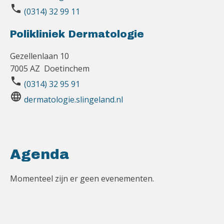
phone
(0314) 32 99 11
Polikliniek Dermatologie
Gezellenlaan 10
7005 AZ Doetinchem
phone
(0314) 32 95 91
language
dermatologie.slingeland.nl
Agenda
Momenteel zijn er geen evenementen.