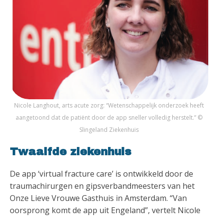
Nicole Langhout, arts acute zorg: “Wetenschappelijk onderzoek heeft
aangetoond dat de patiënt door de app sneller volledig herstelt.” ©
Slingeland Ziekenhuis
Twaalfde ziekenhuis
De app ‘virtual fracture care’ is ontwikkeld door de
traumachirurgen en gipsverbandmeesters van het
Onze Lieve Vrouwe Gasthuis in Amsterdam. “Van
oorsprong komt de app uit Engeland”, vertelt Nicole