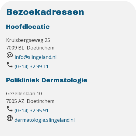
Bezoekadressen
Hoofdlocatie
Kruisbergseweg 25
7009 BL Doetinchem
alternate_email
info@slingeland.nl
phone
(0314) 32 99 11
Polikliniek Dermatologie
Gezellenlaan 10
7005 AZ Doetinchem
phone
(0314) 32 95 91
language
dermatologie.slingeland.nl