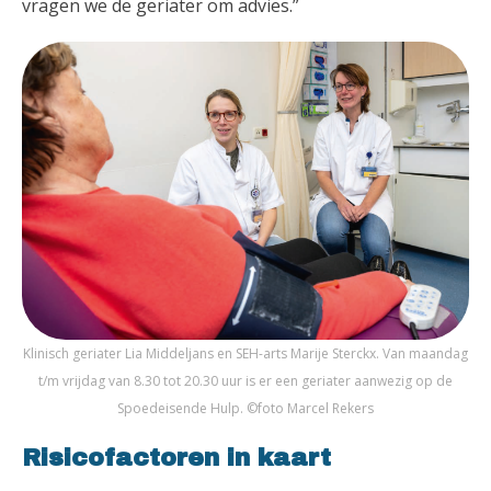
vragen we de geriater om advies.”
Klinisch geriater Lia Middeljans en SEH-arts Marije Sterckx. Van maandag
t/m vrijdag van 8.30 tot 20.30 uur is er een geriater aanwezig op de
Spoedeisende Hulp. ©foto Marcel Rekers
Risicofactoren in kaart