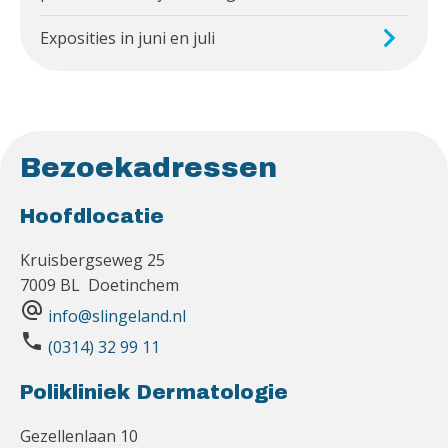
Exposities in juni en juli
Bezoekadressen
Hoofdlocatie
Kruisbergseweg 25
7009 BL Doetinchem
alternate_email
info@slingeland.nl
phone
(0314) 32 99 11
Polikliniek Dermatologie
Gezellenlaan 10