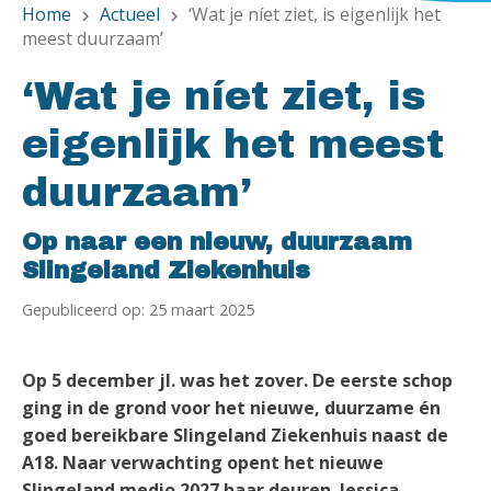
Home
Actueel
‘Wat je níet ziet, is eigenlijk het
chevron_right
chevron_right
meest duurzaam’
‘Wat je níet ziet, is
eigenlijk het meest
duurzaam’
Op naar een nieuw, duurzaam
Slingeland Ziekenhuis
Gepubliceerd op: 25 maart 2025
Op 5 december jl. was het zover. De eerste schop
ging in de grond voor het nieuwe, duurzame én
goed bereikbare Slingeland Ziekenhuis naast de
A18. Naar verwachting opent het nieuwe
Slingeland medio 2027 haar deuren. Jessica