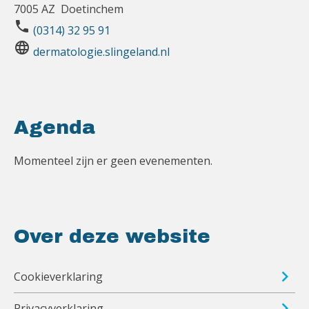
7005 AZ Doetinchem
phone
(0314) 32 95 91
language
dermatologie.slingeland.nl
Agenda
Momenteel zijn er geen evenementen.
Over deze website
Cookieverklaring
Privacyverklaring