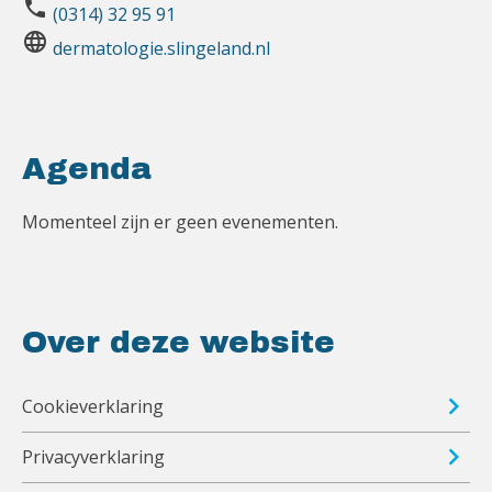
phone
(0314) 32 95 91
language
dermatologie.slingeland.nl
Agenda
Momenteel zijn er geen evenementen.
Over deze website
Cookieverklaring
Privacyverklaring