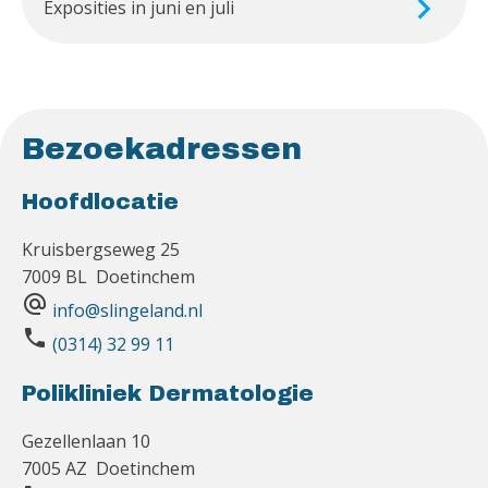
Exposities in juni en juli
Bezoekadressen
Hoofdlocatie
Kruisbergseweg 25
7009 BL Doetinchem
alternate_email
info@slingeland.nl
phone
(0314) 32 99 11
Polikliniek Dermatologie
Gezellenlaan 10
7005 AZ Doetinchem