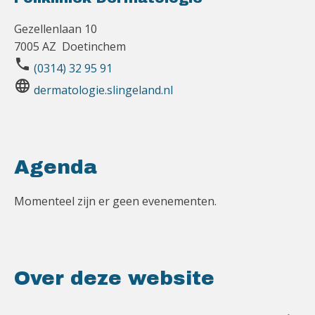
Gezellenlaan 10
7005 AZ Doetinchem
phone
(0314) 32 95 91
language
dermatologie.slingeland.nl
Agenda
Momenteel zijn er geen evenementen.
Over deze website