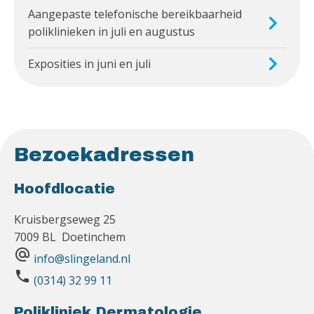
Aangepaste telefonische bereikbaarheid
poliklinieken in juli en augustus
Exposities in juni en juli
Bezoekadressen
Hoofdlocatie
Kruisbergseweg 25
7009 BL Doetinchem
alternate_email
info@slingeland.nl
phone
(0314) 32 99 11
Polikliniek Dermatologie