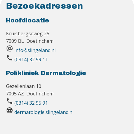
Bezoekadressen
Hoofdlocatie
Kruisbergseweg 25
7009 BL Doetinchem
alternate_email
info@slingeland.nl
phone
(0314) 32 99 11
Polikliniek Dermatologie
Gezellenlaan 10
7005 AZ Doetinchem
phone
(0314) 32 95 91
language
dermatologie.slingeland.nl