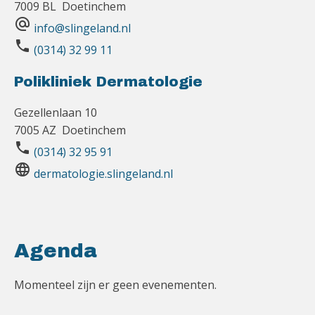
7009 BL Doetinchem
alternate_email
info@slingeland.nl
phone
(0314) 32 99 11
Polikliniek Dermatologie
Gezellenlaan 10
7005 AZ Doetinchem
phone
(0314) 32 95 91
language
dermatologie.slingeland.nl
Agenda
Momenteel zijn er geen evenementen.