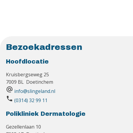
Bezoekadressen
Hoofdlocatie
Kruisbergseweg 25
7009 BL Doetinchem
alternate_email
info@slingeland.nl
phone
(0314) 32 99 11
Polikliniek Dermatologie
Gezellenlaan 10