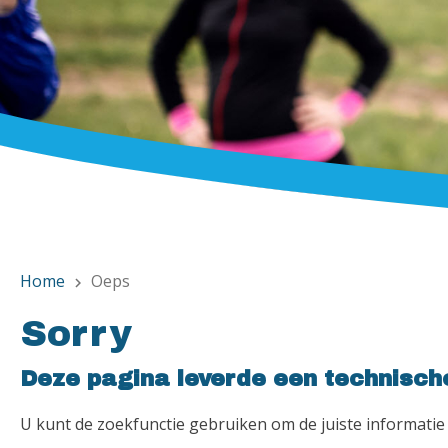
Home
Oeps
chevron_right
Sorry
Deze pagina leverde een technisch
U kunt de zoekfunctie gebruiken om de juiste informatie 