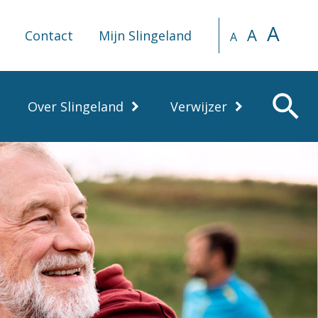
A
A
Contact
Mijn Slingeland
A
search
Over Slingeland
Verwijzer