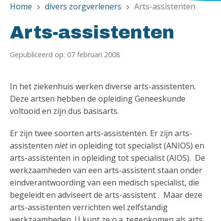
Home
divers zorgverleners
Arts-assistenten
chevron_right
chevron_right
Arts-assistenten
Gepubliceerd op: 07 februari 2008
In het ziekenhuis werken diverse arts-assistenten.
Deze artsen hebben de opleiding Geneeskunde
voltooid en zijn dus basisarts.
Er zijn twee soorten arts-assistenten. Er zijn arts-
assistenten
niet
in opleiding tot specialist (ANIOS) en
arts-assistenten in opleiding tot specialist (AIOS). De
werkzaamheden van een arts-assistent staan onder
eindverantwoording van een medisch specialist, die
begeleidt en adviseert de arts-assistent . Maar deze
arts-assistenten verrichten wel zelfstandig
werkzaamheden. U kunt ze o.a. tegenkomen als arts