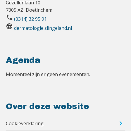
Gezellenlaan 10
7005 AZ Doetinchem
phone
(0314) 32 95 91
language
dermatologie.slingeland.nl
Agenda
Momenteel zijn er geen evenementen.
Over deze website
Cookieverklaring