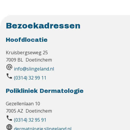
Bezoekadressen
Hoofdlocatie
Kruisbergseweg 25
7009 BL Doetinchem
alternate_email
info@slingeland.nl
phone
(0314) 32 99 11
Polikliniek Dermatologie
Gezellenlaan 10
7005 AZ Doetinchem
phone
(0314) 32 95 91
language
dermatologie.slingeland.nl