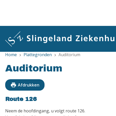
Overslaan
en
naar
de
inhoud
gaan
Home
Plattegronden
Auditorium
chevron_right
chevron_right
Auditorium
print
Afdrukken
Route 126
Neem de hoofdingang, u volgt route 126.