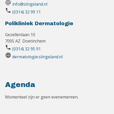
alternate_email
info@slingeland.nl
phone
(0314) 32 99 11
Polikliniek Dermatologie
Gezellenlaan 10
7005 AZ Doetinchem
phone
(0314) 32 95 91
language
dermatologie.slingeland.nl
Agenda
Momenteel zijn er geen evenementen.