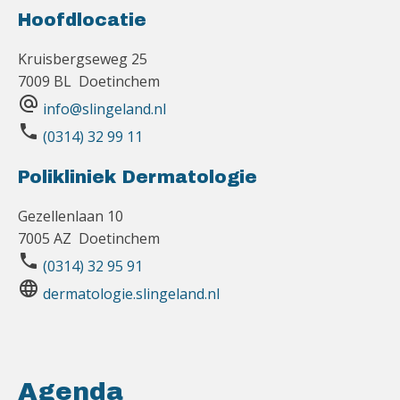
Hoofdlocatie
Kruisbergseweg 25
7009 BL Doetinchem
alternate_email
info@slingeland.nl
phone
(0314) 32 99 11
Polikliniek Dermatologie
Gezellenlaan 10
7005 AZ Doetinchem
phone
(0314) 32 95 91
language
dermatologie.slingeland.nl
Agenda