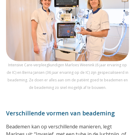
Intensive Care-verpleegkundigen Marloes Weenink (6 jaar ervaring op
de IC) en Berna Jansen (36 jaar ervaring op de IC) zijn gespecialiseerd in
beademing. Ze doen er alles aan om de patiënt goed te beademen en
de beademing zo snel mogelijk af te bouwen.
Verschillende vormen van beademing
Beademen kan op verschillende manieren, legt
Marloes uit: “Invasief, met een tube in de luchtpijp, of