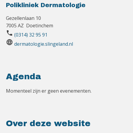
Polikliniek Dermatologie
Gezellenlaan 10
7005 AZ Doetinchem
phone
(0314) 32 95 91
language
dermatologie.slingeland.nl
Agenda
Momenteel zijn er geen evenementen.
Over deze website