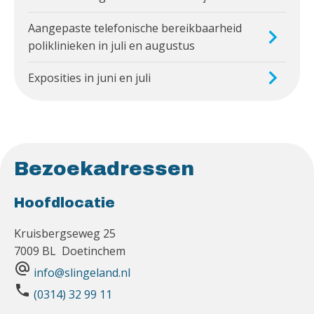
Aangepaste telefonische bereikbaarheid
poliklinieken in juli en augustus
Exposities in juni en juli
Bezoekadressen
Hoofdlocatie
Kruisbergseweg 25
7009 BL Doetinchem
alternate_email
info@slingeland.nl
phone
(0314) 32 99 11