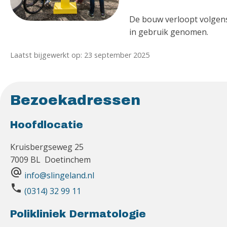
De bouw verloopt volgens
in gebruik genomen.
Laatst bijgewerkt op: 23 september 2025
Bezoekadressen
Hoofdlocatie
Kruisbergseweg 25
7009 BL Doetinchem
alternate_email
info@slingeland.nl
phone
(0314) 32 99 11
Polikliniek Dermatologie