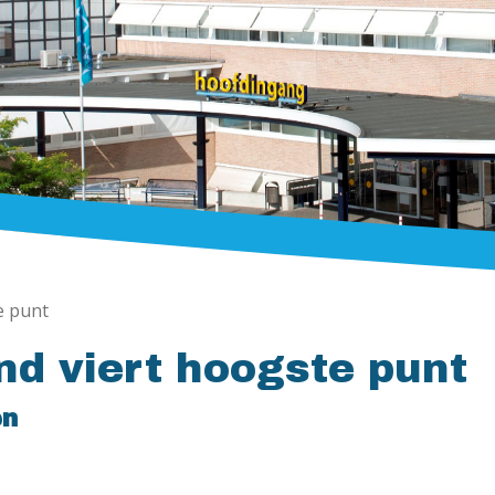
e punt
d viert hoogste punt
en