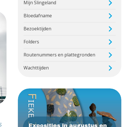
Mijn Slingeland
Bloedafname
Bezoektijden
Folders
Routenummers en plattegronden
Wachttijden
s
Exposities in augustus en