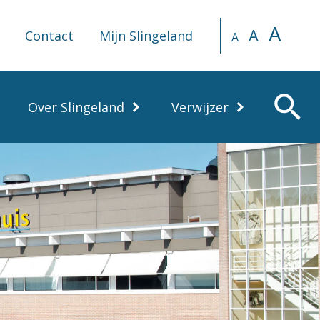
A
A
Contact
Mijn Slingeland
A
search
Over Slingeland
Verwijzer