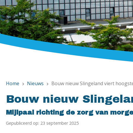
Home
Nieuws
Bouw nieuw Slingeland viert hoogst
chevron_right
chevron_right
Bouw nieuw Slingelan
Mijlpaal richting de zorg van morg
Gepubliceerd op: 23 september 2025