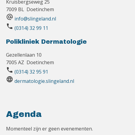
Kruisbergseweg 25
7009 BL Doetinchem
alternate_email
info@slingeland.nl
phone
(0314) 32 99 11
Polikliniek Dermatologie
Gezellenlaan 10
7005 AZ Doetinchem
phone
(0314) 32 95 91
language
dermatologie.slingeland.nl
Agenda
Momenteel zijn er geen evenementen.